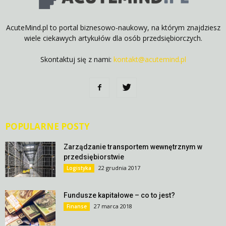
AcuteMind.pl to portal biznesowo-naukowy, na którym znajdziesz
wiele ciekawych artykułów dla osób przedsiębiorczych.
Skontaktuj się z nami:
kontakt@acutemind.pl
POPULARNE POSTY
Zarządzanie transportem wewnętrznym w
przedsiębiorstwie
22 grudnia 2017
Logistyka
Fundusze kapitałowe – co to jest?
27 marca 2018
Finanse