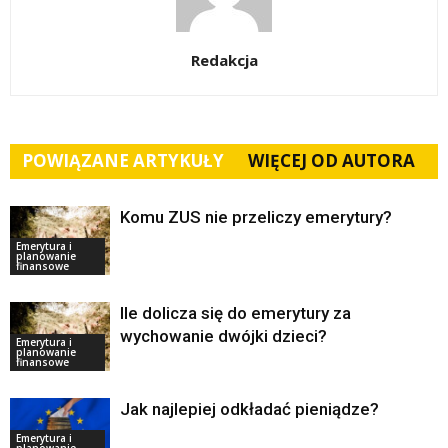
Redakcja
POWIĄZANE ARTYKUŁY
WIĘCEJ OD AUTORA
Komu ZUS nie przeliczy emerytury?
Emerytura i
planowanie
finansowe
Ile dolicza się do emerytury za
wychowanie dwójki dzieci?
Emerytura i
planowanie
finansowe
Jak najlepiej odkładać pieniądze?
Emerytura i