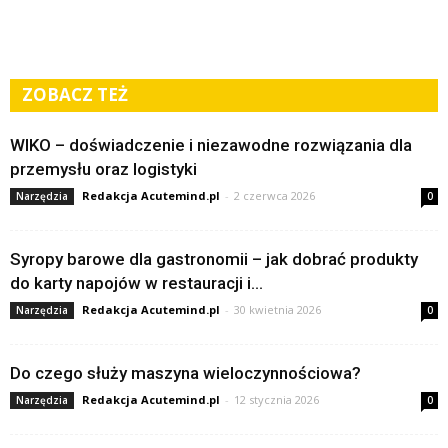
ZOBACZ TEŻ
WIKO – doświadczenie i niezawodne rozwiązania dla
przemysłu oraz logistyki
Redakcja Acutemind.pl
-
2 czerwca 2026
Narzędzia
0
Syropy barowe dla gastronomii – jak dobrać produkty
do karty napojów w restauracji i...
Redakcja Acutemind.pl
-
30 kwietnia 2026
Narzędzia
0
Do czego służy maszyna wieloczynnościowa?
Redakcja Acutemind.pl
-
12 stycznia 2026
Narzędzia
0