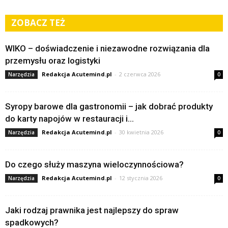
ZOBACZ TEŻ
WIKO – doświadczenie i niezawodne rozwiązania dla
przemysłu oraz logistyki
Redakcja Acutemind.pl
-
2 czerwca 2026
Narzędzia
0
Syropy barowe dla gastronomii – jak dobrać produkty
do karty napojów w restauracji i...
Redakcja Acutemind.pl
-
30 kwietnia 2026
Narzędzia
0
Do czego służy maszyna wieloczynnościowa?
Redakcja Acutemind.pl
-
12 stycznia 2026
Narzędzia
0
Jaki rodzaj prawnika jest najlepszy do spraw
spadkowych?