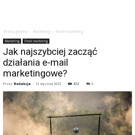
Strona główna
Marketing
Email marketing
Marketing
Email marketing
Jak najszybciej zacząć
działania e-mail
marketingowe?
Przez
Redakcja
-
12 stycznia 2025
412
0