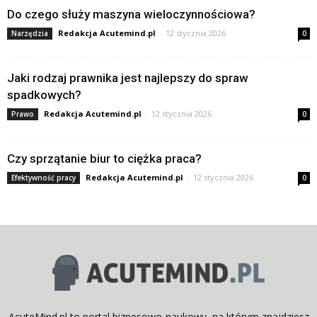
Do czego służy maszyna wieloczynnościowa?
Redakcja Acutemind.pl
-
12 stycznia 2026
Narzędzia
0
Jaki rodzaj prawnika jest najlepszy do spraw
spadkowych?
Redakcja Acutemind.pl
-
12 stycznia 2026
Prawo
0
Czy sprzątanie biur to ciężka praca?
Redakcja Acutemind.pl
-
12 stycznia 2026
Efektywność pracy
0
AcuteMind.pl to portal biznesowo-naukowy, na którym znajdziesz