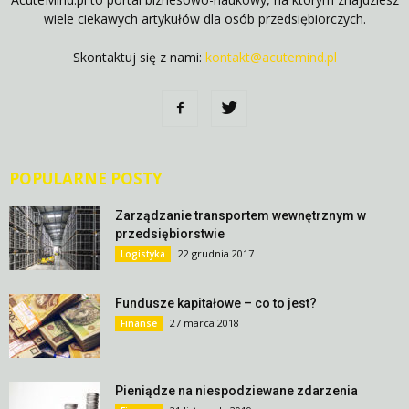
wiele ciekawych artykułów dla osób przedsiębiorczych.
Skontaktuj się z nami:
kontakt@acutemind.pl
POPULARNE POSTY
Zarządzanie transportem wewnętrznym w
przedsiębiorstwie
22 grudnia 2017
Logistyka
Fundusze kapitałowe – co to jest?
27 marca 2018
Finanse
Pieniądze na niespodziewane zdarzenia