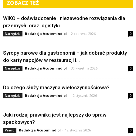
ZOBACZ TEŻ
WIKO – doświadczenie i niezawodne rozwiązania dla
przemysłu oraz logistyki
Redakcja Acutemind.pl
-
2 czerwca 2026
Narzędzia
0
Syropy barowe dla gastronomii – jak dobrać produkty
do karty napojów w restauracji i...
Redakcja Acutemind.pl
-
30 kwietnia 2026
Narzędzia
0
Do czego służy maszyna wieloczynnościowa?
Redakcja Acutemind.pl
-
12 stycznia 2026
Narzędzia
0
Jaki rodzaj prawnika jest najlepszy do spraw
spadkowych?
Redakcja Acutemind.pl
-
12 stycznia 2026
Prawo
0