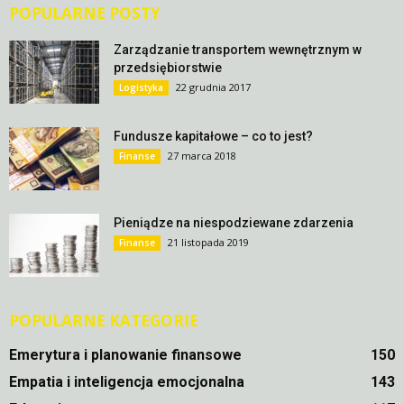
POPULARNE POSTY
Zarządzanie transportem wewnętrznym w
przedsiębiorstwie
22 grudnia 2017
Logistyka
Fundusze kapitałowe – co to jest?
27 marca 2018
Finanse
Pieniądze na niespodziewane zdarzenia
21 listopada 2019
Finanse
POPULARNE KATEGORIE
Emerytura i planowanie finansowe
150
Empatia i inteligencja emocjonalna
143