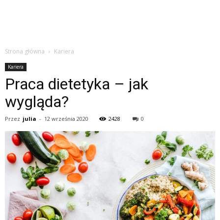
Strona główna
Kariera
Kariera
Praca dietetyka – jak
wygląda?
Przez
julia
-
12 września 2020
2428
0