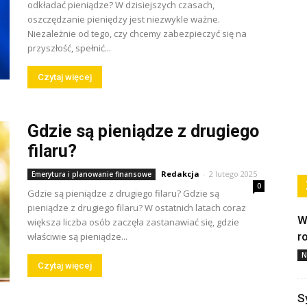
odkładać pieniądze? W dzisiejszych czasach,
oszczędzanie pieniędzy jest niezwykle ważne.
Niezależnie od tego, czy chcemy zabezpieczyć się na
przyszłość, spełnić...
Czytaj więcej
Gdzie są pieniądze z drugiego
filaru?
Redakcja
-
2 lutego 2025
Emerytura i planowanie finansowe
0
Gdzie są pieniądze z drugiego filaru? Gdzie są
pieniądze z drugiego filaru? W ostatnich latach coraz
W
większa liczba osób zaczęła zastanawiać się, gdzie
r
właściwie są pieniądze...
N
Czytaj więcej
S