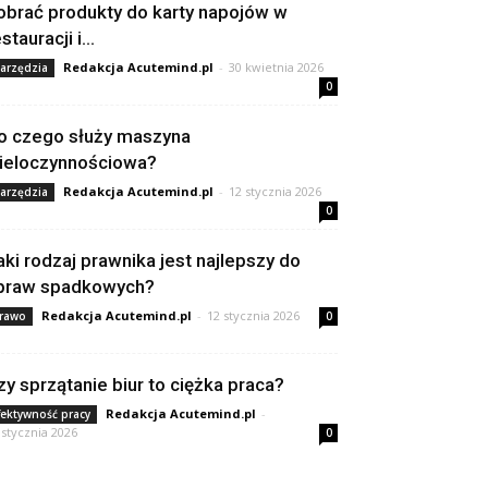
obrać produkty do karty napojów w
stauracji i...
Redakcja Acutemind.pl
-
30 kwietnia 2026
arzędzia
0
o czego służy maszyna
ieloczynnościowa?
Redakcja Acutemind.pl
-
12 stycznia 2026
arzędzia
0
aki rodzaj prawnika jest najlepszy do
praw spadkowych?
Redakcja Acutemind.pl
-
12 stycznia 2026
rawo
0
zy sprzątanie biur to ciężka praca?
Redakcja Acutemind.pl
-
fektywność pracy
 stycznia 2026
0