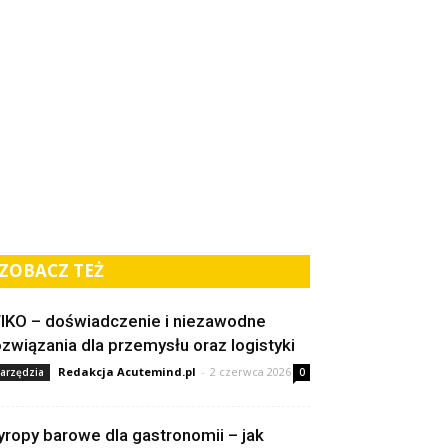
ZOBACZ TEŻ
IKO – doświadczenie i niezawodne
ozwiązania dla przemysłu oraz logistyki
Redakcja Acutemind.pl
-
2 czerwca 2026
arzędzia
0
yropy barowe dla gastronomii – jak