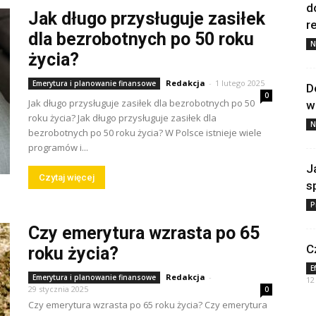
d
Jak długo przysługuje zasiłek
re
dla bezrobotnych po 50 roku
N
życia?
Redakcja
-
1 lutego 2025
Emerytura i planowanie finansowe
D
0
Jak długo przysługuje zasiłek dla bezrobotnych po 50
w
roku życia? Jak długo przysługuje zasiłek dla
N
bezrobotnych po 50 roku życia? W Polsce istnieje wiele
programów i...
J
Czytaj więcej
s
P
Czy emerytura wzrasta po 65
C
roku życia?
E
Redakcja
-
Emerytura i planowanie finansowe
12
29 stycznia 2025
0
Czy emerytura wzrasta po 65 roku życia? Czy emerytura