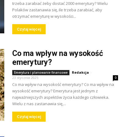
trzeba zarabiać żeby dostać 2000 emerytury? Wielu
Polaków zastanawia się, ile trzeba zarabiać, aby
otrzymać emeryturę w wysokości...
Czytaj więcej
Co ma wpływ na wysokość
emerytury?
Redakcja
-
Emerytura i planowanie finansowe
23 stycznia 2025
0
Co ma wpływ na wysokość emerytury? Co ma wpływ na
wysokość emerytury? Emerytura jest jednym z
najważniejszych aspektów życia każdego człowieka.
Wielu z nas zastanawia się,...
Czytaj więcej