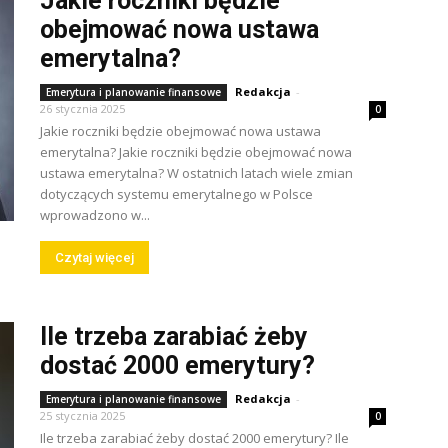
Jakie roczniki będzie
obejmować nowa ustawa
emerytalna?
Redakcja
-
Emerytura i planowanie finansowe
26 stycznia 2025
0
Jakie roczniki będzie obejmować nowa ustawa
emerytalna? Jakie roczniki będzie obejmować nowa
ustawa emerytalna? W ostatnich latach wiele zmian
dotyczących systemu emerytalnego w Polsce
wprowadzono w...
Czytaj więcej
Ile trzeba zarabiać żeby
dostać 2000 emerytury?
Redakcja
-
Emerytura i planowanie finansowe
25 stycznia 2025
0
Ile trzeba zarabiać żeby dostać 2000 emerytury? Ile