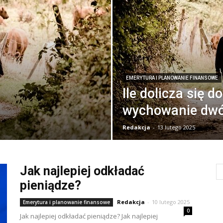
EMERYTURA I PLANOWANIE FINANSOWE
Ile dolicza się d
wychowanie dwój
Redakcja
-
13 lutego 2025
Jak najlepiej odkładać
pieniądze?
Redakcja
-
10 lutego 2025
Emerytura i planowanie finansowe
0
Jak najlepiej odkładać pieniądze? Jak najlepiej