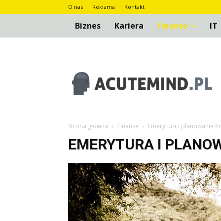
O nas
Reklama
Kontakt
Biznes
Kariera
Finanse
IT
AcuteMind.pl
Strona główna
Finanse
Emerytura i planowanie f
EMERYTURA I PLANO