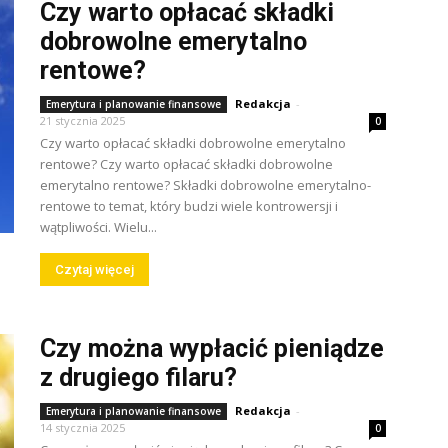
Czy warto opłacać składki
dobrowolne emerytalno
rentowe?
Redakcja
-
Emerytura i planowanie finansowe
21 stycznia 2025
0
Czy warto opłacać składki dobrowolne emerytalno
rentowe? Czy warto opłacać składki dobrowolne
emerytalno rentowe? Składki dobrowolne emerytalno-
rentowe to temat, który budzi wiele kontrowersji i
wątpliwości. Wielu...
Czytaj więcej
Czy można wypłacić pieniądze
z drugiego filaru?
Redakcja
-
Emerytura i planowanie finansowe
14 stycznia 2025
0