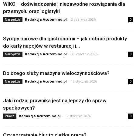
WIKO – doświadczenie i niezawodne rozwiązania dla
przemysłu oraz logistyki
Redakcja Acutemind.pl
-
2 czerwca 2026
Narzędzia
0
Syropy barowe dla gastronomii – jak dobrać produkty
do karty napojów w restauracji i...
Redakcja Acutemind.pl
-
30 kwietnia 2026
Narzędzia
0
Do czego służy maszyna wieloczynnościowa?
Redakcja Acutemind.pl
-
12 stycznia 2026
Narzędzia
0
Jaki rodzaj prawnika jest najlepszy do spraw
spadkowych?
Redakcja Acutemind.pl
-
12 stycznia 2026
Prawo
0
Czy sprzątanie biur to ciężka praca?