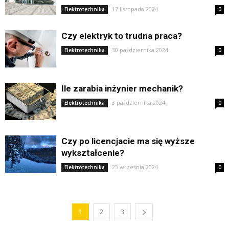
17 listopada 2024
Elektrotechnika
0
Czy elektryk to trudna praca?
30 października 2024
Elektrotechnika
0
Ile zarabia inżynier mechanik?
3 października 2024
Elektrotechnika
0
Czy po licencjacie ma się wyższe
wykształcenie?
23 września 2024
Elektrotechnika
0
1
2
3