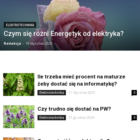
ELEKTROTECHNIKA
Czym się różni Energetyk od elektryka?
Redakcja
-
19 stycznia 2025
Ile trzeba mieć procent na maturze
żeby dostać się na informatykę?
17 stycznia 2025
Elektrotechnika
0
Czy trudno się dostać na PW?
31 grudnia 2024
Elektrotechnika
0