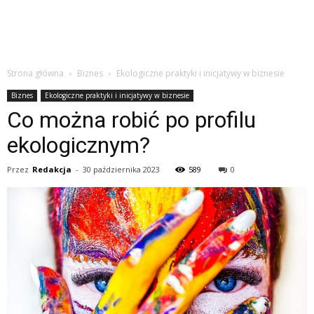
Strona główna
Biznes
Ekologiczne praktyki i inicjatywy w biznesie
Biznes
Ekologiczne praktyki i inicjatywy w biznesie
Co można robić po profilu
ekologicznym?
Przez
Redakcja
-
30 października 2023
589
0