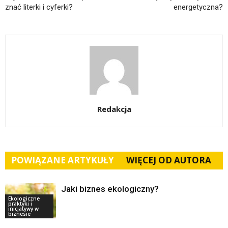
znać literki i cyferki?
energetyczna?
Redakcja
POWIĄZANE ARTYKUŁY
WIĘCEJ OD AUTORA
Jaki biznes ekologiczny?
Ekologiczne
praktyki i
inicjatywy w
biznesie