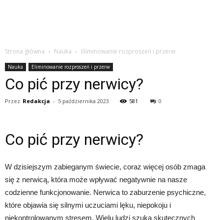
Strona główna
Nauka
Eliminowanie rozproszeń i przerw
Nauka
Eliminowanie rozproszeń i przerw
Co pić przy nerwicy?
Przez
Redakcja
-
5 października 2023
581
0
Co pić przy nerwicy?
W dzisiejszym zabieganym świecie, coraz więcej osób zmaga
się z nerwicą, która może wpływać negatywnie na nasze
codzienne funkcjonowanie. Nerwica to zaburzenie psychiczne,
które objawia się silnymi uczuciami lęku, niepokoju i
niekontrolowanym stresem. Wielu ludzi szuka skutecznych