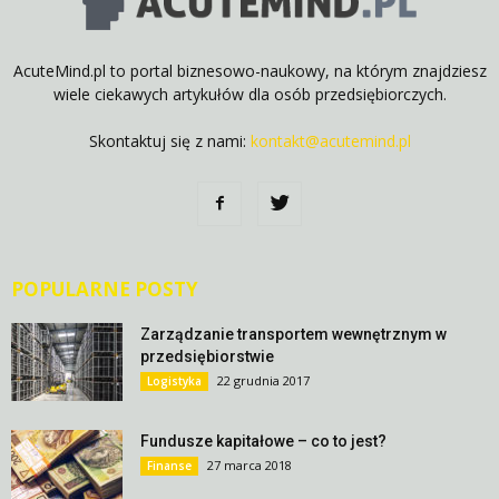
AcuteMind.pl to portal biznesowo-naukowy, na którym znajdziesz
wiele ciekawych artykułów dla osób przedsiębiorczych.
Skontaktuj się z nami:
kontakt@acutemind.pl
POPULARNE POSTY
Zarządzanie transportem wewnętrznym w
przedsiębiorstwie
22 grudnia 2017
Logistyka
Fundusze kapitałowe – co to jest?
27 marca 2018
Finanse