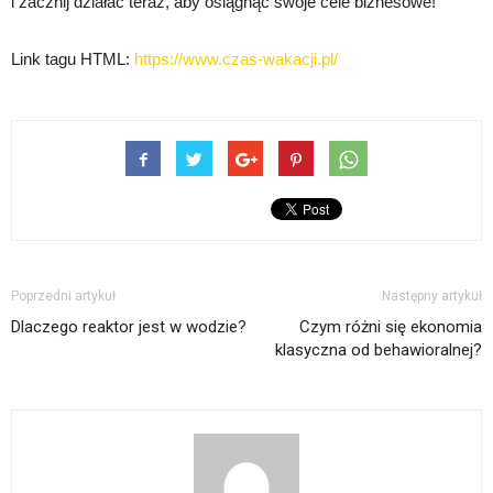
i zacznij działać teraz, aby osiągnąć swoje cele biznesowe!
Link tagu HTML:
https://www.czas-wakacji.pl/
Poprzedni artykuł
Następny artykuł
Dlaczego reaktor jest w wodzie?
Czym różni się ekonomia
klasyczna od behawioralnej?