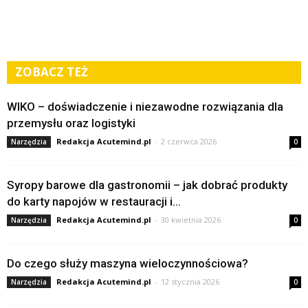
ZOBACZ TEŻ
WIKO – doświadczenie i niezawodne rozwiązania dla
przemysłu oraz logistyki
Redakcja Acutemind.pl
-
2 czerwca 2026
Narzędzia
0
Syropy barowe dla gastronomii – jak dobrać produkty
do karty napojów w restauracji i...
Redakcja Acutemind.pl
-
30 kwietnia 2026
Narzędzia
0
Do czego służy maszyna wieloczynnościowa?
Redakcja Acutemind.pl
-
12 stycznia 2026
Narzędzia
0