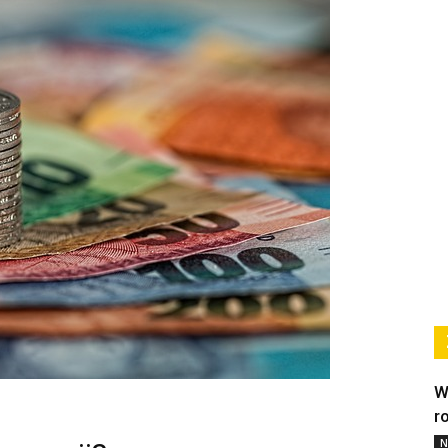
W
r
N