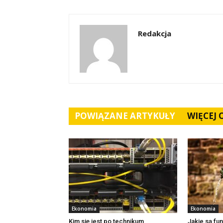
Redakcja
POWIĄZANE ARTYKUŁY
WIĘCEJ
Ekonomia
Ekonomia
Kim się jest po technikum
Jakie są fu