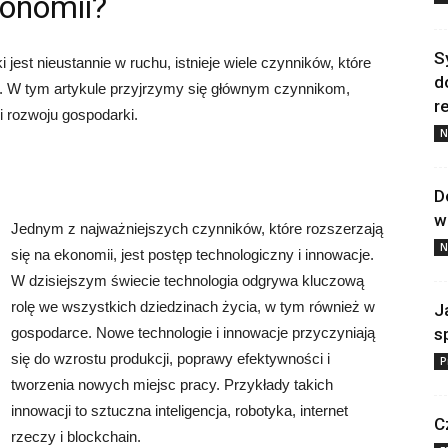
konomii?
S
jest nieustannie w ruchu, istnieje wiele czynników, które
d
i. W tym artykule przyjrzymy się głównym czynnikom,
re
i rozwoju gospodarki.
N
D
w
Jednym z najważniejszych czynników, które rozszerzają
N
się na ekonomii, jest postęp technologiczny i innowacje.
W dzisiejszym świecie technologia odgrywa kluczową
rolę we wszystkich dziedzinach życia, w tym również w
J
gospodarce. Nowe technologie i innowacje przyczyniają
s
się do wzrostu produkcji, poprawy efektywności i
P
tworzenia nowych miejsc pracy. Przykłady takich
innowacji to sztuczna inteligencja, robotyka, internet
C
rzeczy i blockchain.