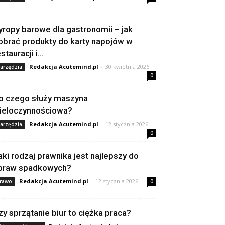
yropy barowe dla gastronomii – jak
obrać produkty do karty napojów w
stauracji i...
Redakcja Acutemind.pl
-
30 kwietnia 2026
arzędzia
0
o czego służy maszyna
ieloczynnościowa?
Redakcja Acutemind.pl
-
12 stycznia 2026
arzędzia
0
aki rodzaj prawnika jest najlepszy do
praw spadkowych?
Redakcja Acutemind.pl
-
12 stycznia 2026
rawo
0
zy sprzątanie biur to ciężka praca?