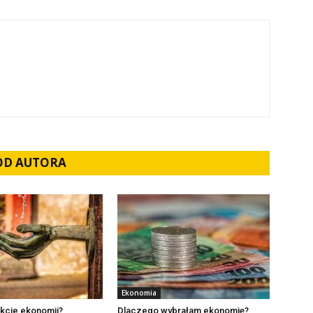
 OD AUTORA
Ekonomia
nkcje ekonomii?
Dlaczego wybrałam ekonomię?