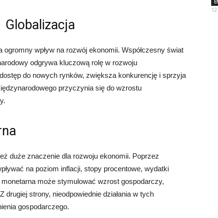
E
12
Globalizacja
 ma ogromny wpływ na rozwój ekonomii. Współczesny świat
ynarodowy odgrywa kluczową rolę w rozwoju
dostęp do nowych rynków, zwiększa konkurencję i sprzyja
 międzynarodowego przyczynia się do wzrostu
y.
rna
ież duże znaczenie dla rozwoju ekonomii. Poprzez
wpływać na poziom inflacji, stopy procentowe, wydatki
na i monetarna może stymulować wzrost gospodarczy,
drugiej strony, nieodpowiednie działania w tych
nienia gospodarczego.