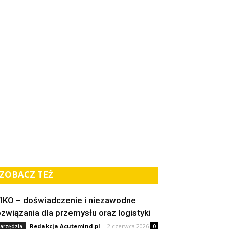
ZOBACZ TEŻ
IKO – doświadczenie i niezawodne
ozwiązania dla przemysłu oraz logistyki
Redakcja Acutemind.pl
-
2 czerwca 2026
arzędzia
0