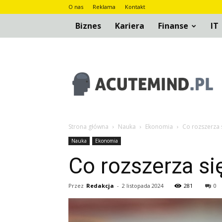
O nas
Reklama
Kontakt
Biznes
Kariera
Finanse
IT
AcuteMind.pl
Strona główna
Nauka
Ekonomia
Co rozszerza 
Nauka
Ekonomia
Co rozszerza si
Przez
Redakcja
-
2 listopada 2024
281
0