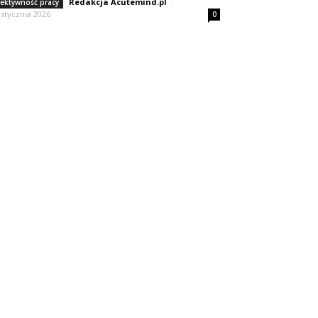
Redakcja Acutemind.pl
-
fektywność pracy
 stycznia 2026
0