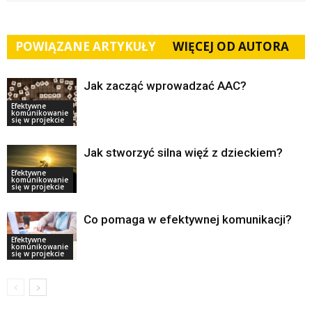
POWIĄZANE ARTYKUŁY
WIĘCEJ OD AUTORA
Jak zacząć wprowadzać AAC?
Efektywne
komunikowanie
się w projekcie
Jak stworzyć silna więź z dzieckiem?
Efektywne
komunikowanie
się w projekcie
Co pomaga w efektywnej komunikacji?
Efektywne
komunikowanie
się w projekcie