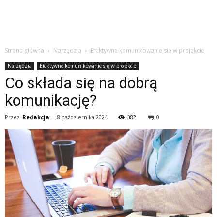
Strona główna
Narzędzia
Efektywne komunikowanie się w projekcie
Narzędzia
Efektywne komunikowanie się w projekcie
Co składa się na dobrą
komunikację?
Przez
Redakcja
-
8 października 2024
382
0