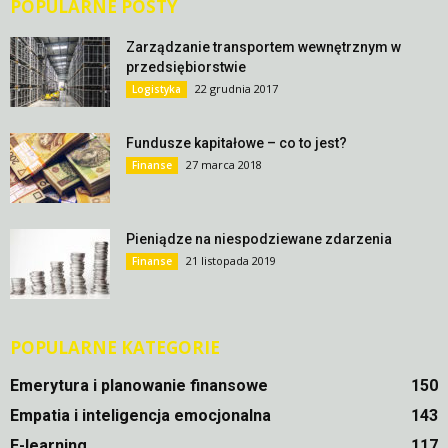
POPULARNE POSTY
Zarządzanie transportem wewnętrznym w
przedsiębiorstwie
22 grudnia 2017
Logistyka
Fundusze kapitałowe – co to jest?
27 marca 2018
Finanse
Pieniądze na niespodziewane zdarzenia
21 listopada 2019
Finanse
POPULARNE KATEGORIE
Emerytura i planowanie finansowe
150
Empatia i inteligencja emocjonalna
143
E-learning
117