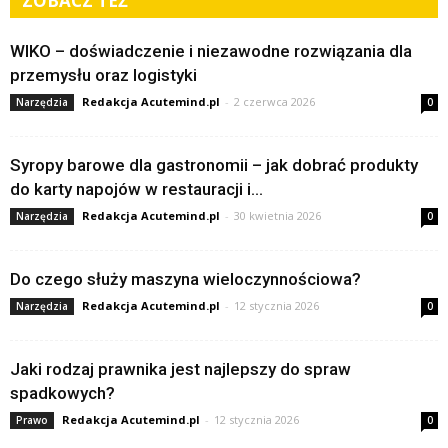
ZOBACZ TEŻ
WIKO – doświadczenie i niezawodne rozwiązania dla
przemysłu oraz logistyki
Redakcja Acutemind.pl
-
2 czerwca 2026
Narzędzia
0
Syropy barowe dla gastronomii – jak dobrać produkty
do karty napojów w restauracji i...
Redakcja Acutemind.pl
-
30 kwietnia 2026
Narzędzia
0
Do czego służy maszyna wieloczynnościowa?
Redakcja Acutemind.pl
-
12 stycznia 2026
Narzędzia
0
Jaki rodzaj prawnika jest najlepszy do spraw
spadkowych?
Redakcja Acutemind.pl
-
12 stycznia 2026
Prawo
0