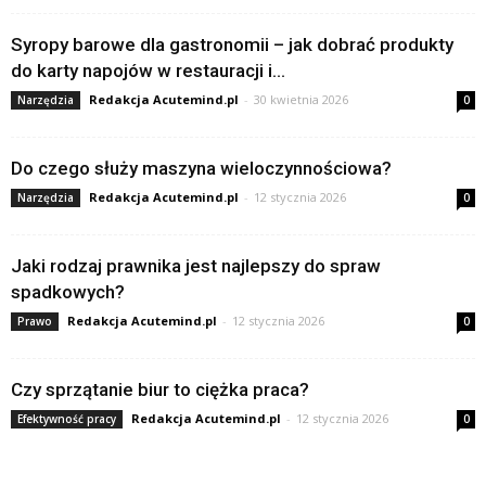
Syropy barowe dla gastronomii – jak dobrać produkty
do karty napojów w restauracji i...
Redakcja Acutemind.pl
-
30 kwietnia 2026
Narzędzia
0
Do czego służy maszyna wieloczynnościowa?
Redakcja Acutemind.pl
-
12 stycznia 2026
Narzędzia
0
Jaki rodzaj prawnika jest najlepszy do spraw
spadkowych?
Redakcja Acutemind.pl
-
12 stycznia 2026
Prawo
0
Czy sprzątanie biur to ciężka praca?
Redakcja Acutemind.pl
-
12 stycznia 2026
Efektywność pracy
0