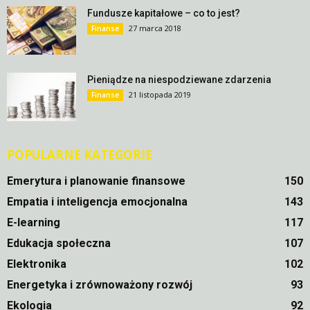
Fundusze kapitałowe – co to jest?
27 marca 2018
Finanse
Pieniądze na niespodziewane zdarzenia
21 listopada 2019
Finanse
POPULARNE KATEGORIE
Emerytura i planowanie finansowe
150
Empatia i inteligencja emocjonalna
143
E-learning
117
Edukacja społeczna
107
Elektronika
102
Energetyka i zrównoważony rozwój
93
Ekologia
92