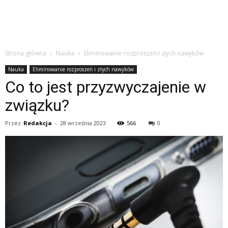
Strona główna
Nauka
Eliminowanie rozproszeń i złych nawyków
Nauka
Eliminowanie rozproszeń i złych nawyków
Co to jest przyzwyczajenie w
związku?
Przez
Redakcja
-
28 września 2023
566
0