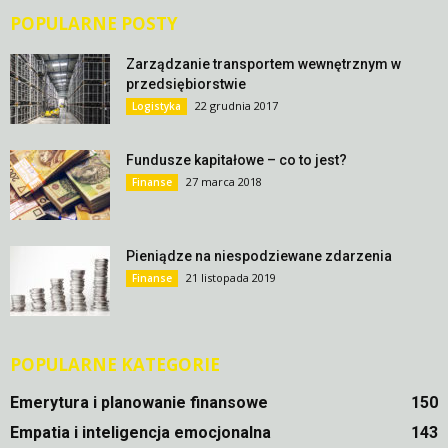
POPULARNE POSTY
Zarządzanie transportem wewnętrznym w
przedsiębiorstwie
22 grudnia 2017
Logistyka
Fundusze kapitałowe – co to jest?
27 marca 2018
Finanse
Pieniądze na niespodziewane zdarzenia
21 listopada 2019
Finanse
POPULARNE KATEGORIE
Emerytura i planowanie finansowe
150
Empatia i inteligencja emocjonalna
143