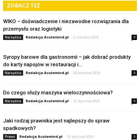
ZOBACZ TEŻ
WIKO – doświadczenie i niezawodne rozwiązania dla
przemysłu oraz logistyki
Redakcja Acutemind.pl
-
2 czerwca 2026
Narzędzia
0
Syropy barowe dla gastronomii – jak dobrać produkty
do karty napojów w restauracji i...
Redakcja Acutemind.pl
-
30 kwietnia 2026
Narzędzia
0
Do czego służy maszyna wieloczynnościowa?
Redakcja Acutemind.pl
-
12 stycznia 2026
Narzędzia
0
Jaki rodzaj prawnika jest najlepszy do spraw
spadkowych?
Redakcja Acutemind.pl
-
12 stycznia 2026
Prawo
0