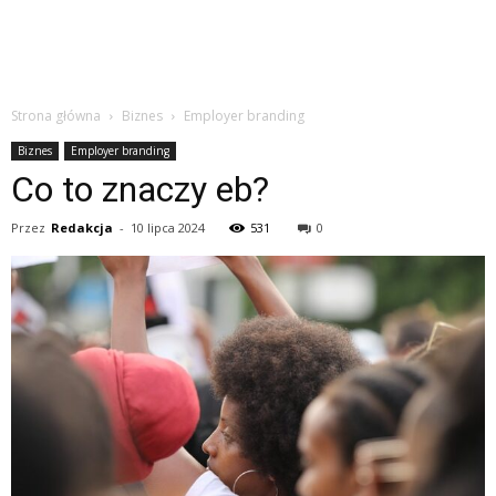
Strona główna
Biznes
Employer branding
Biznes
Employer branding
Co to znaczy eb?
Przez
Redakcja
-
10 lipca 2024
531
0