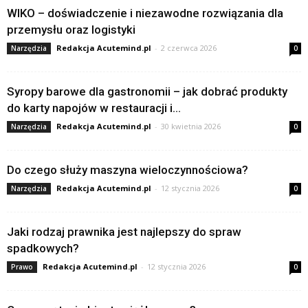
WIKO – doświadczenie i niezawodne rozwiązania dla
przemysłu oraz logistyki
Redakcja Acutemind.pl
-
2 czerwca 2026
Narzędzia
0
Syropy barowe dla gastronomii – jak dobrać produkty
do karty napojów w restauracji i...
Redakcja Acutemind.pl
-
30 kwietnia 2026
Narzędzia
0
Do czego służy maszyna wieloczynnościowa?
Redakcja Acutemind.pl
-
12 stycznia 2026
Narzędzia
0
Jaki rodzaj prawnika jest najlepszy do spraw
spadkowych?
Redakcja Acutemind.pl
-
12 stycznia 2026
Prawo
0