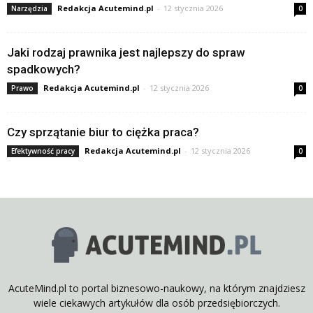
Redakcja Acutemind.pl
-
12 stycznia 2026
Narzędzia
0
Jaki rodzaj prawnika jest najlepszy do spraw
spadkowych?
Redakcja Acutemind.pl
-
12 stycznia 2026
Prawo
0
Czy sprzątanie biur to ciężka praca?
Redakcja Acutemind.pl
-
12 stycznia 2026
Efektywność pracy
0
AcuteMind.pl to portal biznesowo-naukowy, na którym znajdziesz
wiele ciekawych artykułów dla osób przedsiębiorczych.