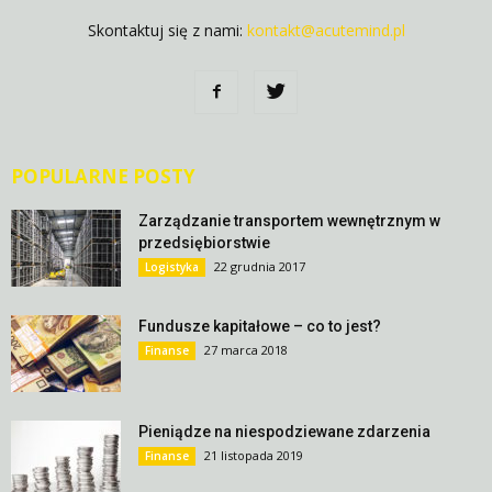
Skontaktuj się z nami:
kontakt@acutemind.pl
POPULARNE POSTY
Zarządzanie transportem wewnętrznym w
przedsiębiorstwie
22 grudnia 2017
Logistyka
Fundusze kapitałowe – co to jest?
27 marca 2018
Finanse
Pieniądze na niespodziewane zdarzenia
21 listopada 2019
Finanse