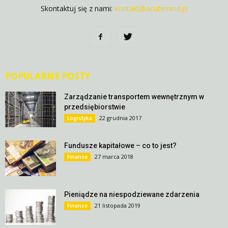
Skontaktuj się z nami:
kontakt@acutemind.pl
POPULARNE POSTY
Zarządzanie transportem wewnętrznym w
przedsiębiorstwie
22 grudnia 2017
Logistyka
Fundusze kapitałowe – co to jest?
27 marca 2018
Finanse
Pieniądze na niespodziewane zdarzenia
21 listopada 2019
Finanse