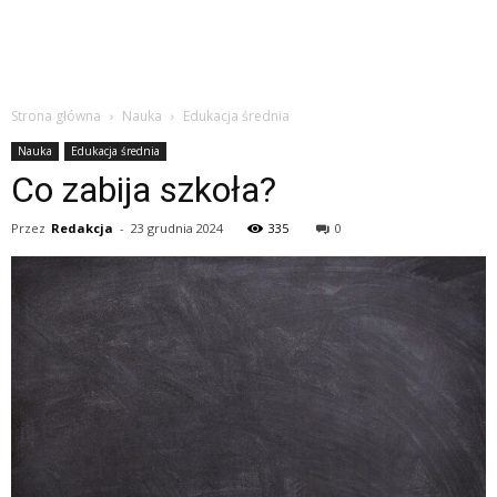
Strona główna
Nauka
Edukacja średnia
Nauka
Edukacja średnia
Co zabija szkoła?
Przez
Redakcja
-
23 grudnia 2024
335
0