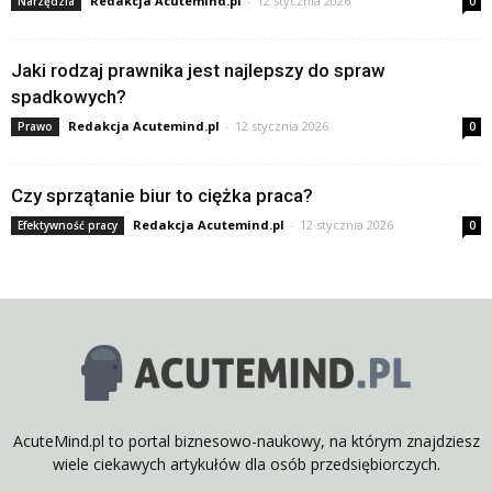
Redakcja Acutemind.pl
-
12 stycznia 2026
Narzędzia
0
Jaki rodzaj prawnika jest najlepszy do spraw
spadkowych?
Redakcja Acutemind.pl
-
12 stycznia 2026
Prawo
0
Czy sprzątanie biur to ciężka praca?
Redakcja Acutemind.pl
-
12 stycznia 2026
Efektywność pracy
0
AcuteMind.pl to portal biznesowo-naukowy, na którym znajdziesz
wiele ciekawych artykułów dla osób przedsiębiorczych.