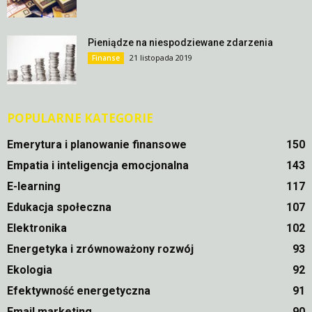
Pieniądze na niespodziewane zdarzenia
21 listopada 2019
Finanse
POPULARNE KATEGORIE
Emerytura i planowanie finansowe
150
Empatia i inteligencja emocjonalna
143
E-learning
117
Edukacja społeczna
107
Elektronika
102
Energetyka i zrównoważony rozwój
93
Ekologia
92
Efektywność energetyczna
91
Email marketing
90