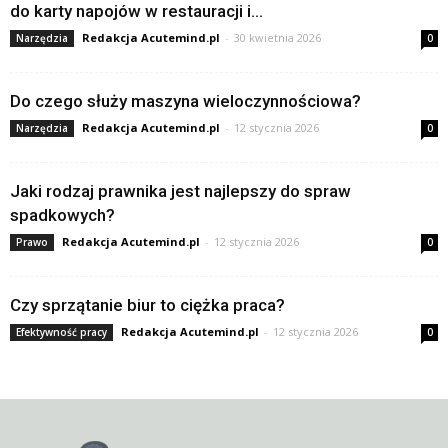
do karty napojów w restauracji i...
Redakcja Acutemind.pl
-
30 kwietnia 2026
Narzędzia
0
Do czego służy maszyna wieloczynnościowa?
Redakcja Acutemind.pl
-
12 stycznia 2026
Narzędzia
0
Jaki rodzaj prawnika jest najlepszy do spraw
spadkowych?
Redakcja Acutemind.pl
-
12 stycznia 2026
Prawo
0
Czy sprzątanie biur to ciężka praca?
Redakcja Acutemind.pl
-
12 stycznia 2026
Efektywność pracy
0