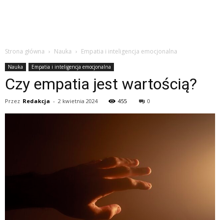
Strona główna
Nauka
Empatia i inteligencja emocjonalna
Nauka
Empatia i inteligencja emocjonalna
Czy empatia jest wartością?
Przez
Redakcja
-
2 kwietnia 2024
455
0