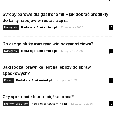
Syropy barowe dla gastronomii – jak dobrać produkty
do karty napojów w restauracji i...
Redakcja Acutemind.pl
-
30 kwietnia 2026
Narzędzia
0
Do czego służy maszyna wieloczynnościowa?
Redakcja Acutemind.pl
-
12 stycznia 2026
Narzędzia
0
Jaki rodzaj prawnika jest najlepszy do spraw
spadkowych?
Redakcja Acutemind.pl
-
12 stycznia 2026
Prawo
0
Czy sprzątanie biur to ciężka praca?
Redakcja Acutemind.pl
-
12 stycznia 2026
Efektywność pracy
0