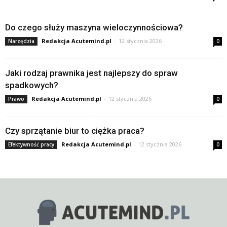
Do czego służy maszyna wieloczynnościowa?
Redakcja Acutemind.pl
-
12 stycznia 2026
Narzędzia
0
Jaki rodzaj prawnika jest najlepszy do spraw
spadkowych?
Redakcja Acutemind.pl
-
12 stycznia 2026
Prawo
0
Czy sprzątanie biur to ciężka praca?
Redakcja Acutemind.pl
-
12 stycznia 2026
Efektywność pracy
0