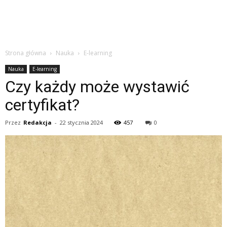
Strona główna
Nauka
E-learning
Nauka
E-learning
Czy każdy może wystawić
certyfikat?
Przez
Redakcja
-
22 stycznia 2024
457
0