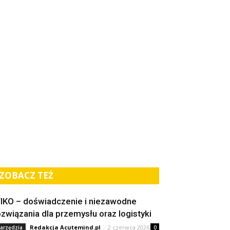
ZOBACZ TEŻ
IKO – doświadczenie i niezawodne
ozwiązania dla przemysłu oraz logistyki
Redakcja Acutemind.pl
-
2 czerwca 2026
arzędzia
0