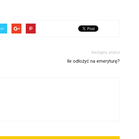
ter
Następny artykuł
Ile odłożyć na emeryturę?