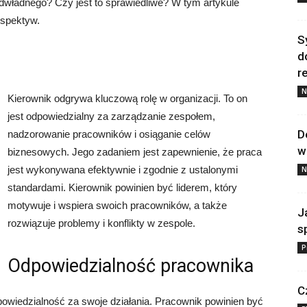
dwładnego? Czy jest to sprawiedliwe? W tym artykule
rspektyw.
S
d
re
N
Kierownik odgrywa kluczową rolę w organizacji. To on
jest odpowiedzialny za zarządzanie zespołem,
D
nadzorowanie pracowników i osiąganie celów
w
biznesowych. Jego zadaniem jest zapewnienie, że praca
jest wykonywana efektywnie i zgodnie z ustalonymi
N
standardami. Kierownik powinien być liderem, który
motywuje i wspiera swoich pracowników, a także
J
rozwiązuje problemy i konflikty w zespole.
s
P
Odpowiedzialność pracownika
C
owiedzialność za swoje działania. Pracownik powinien być