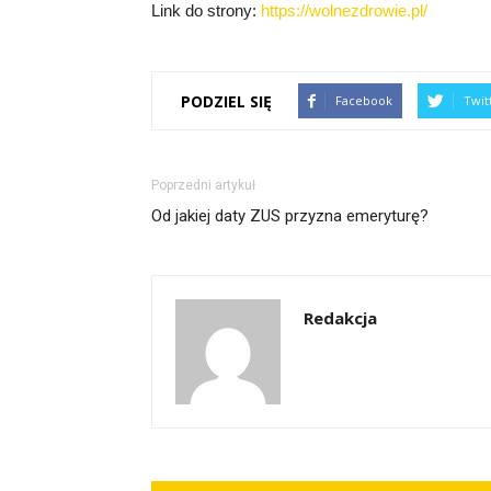
Link do strony:
https://wolnezdrowie.pl/
PODZIEL SIĘ
Facebook
Twit
Poprzedni artykuł
Od jakiej daty ZUS przyzna emeryturę?
Redakcja