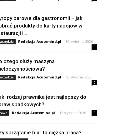
yropy barowe dla gastronomii – jak
obrać produkty do karty napojów w
stauracji i...
Redakcja Acutemind.pl
-
30 kwietnia 2026
arzędzia
0
o czego służy maszyna
ieloczynnościowa?
Redakcja Acutemind.pl
-
12 stycznia 2026
arzędzia
0
aki rodzaj prawnika jest najlepszy do
praw spadkowych?
Redakcja Acutemind.pl
-
12 stycznia 2026
rawo
0
zy sprzątanie biur to ciężka praca?