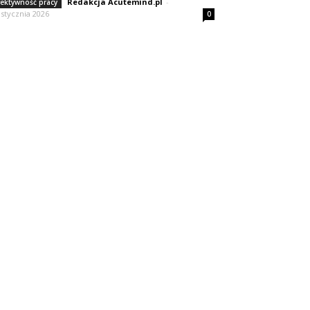
Redakcja Acutemind.pl
-
fektywność pracy
 stycznia 2026
0