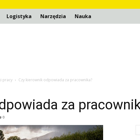
Logistyka
Narzędzia
Nauka
i pracy
Czy kierownik odpowiada za pracownika?
odpowiada za pracowni
0