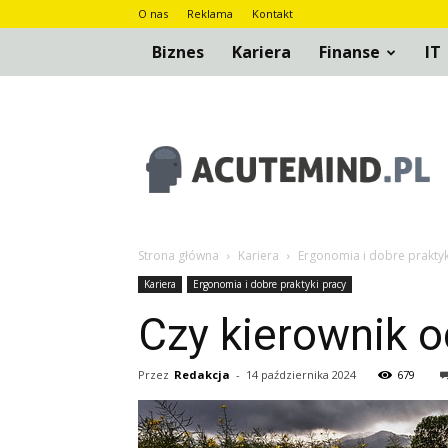
O nas
Reklama
Kontakt
Biznes
Kariera
Finanse
IT
AcuteMind.pl
Strona główna
Kariera
Ergonomia i dobre praktyk
Kariera
Ergonomia i dobre praktyki pracy
Czy kierownik 
Przez
Redakcja
-
14 października 2024
679