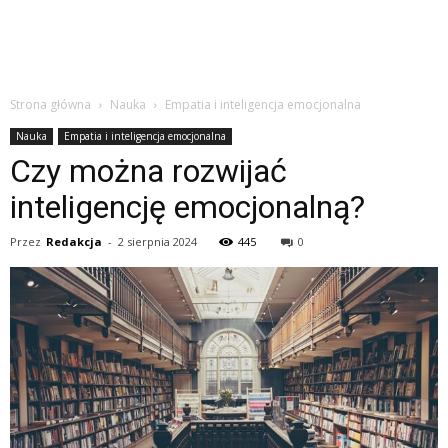
Strona główna
Nauka
Empatia i inteligencja emocjonalna
Nauka
Empatia i inteligencja emocjonalna
Czy można rozwijać
inteligencję emocjonalną?
Przez
Redakcja
-
2 sierpnia 2024
445
0