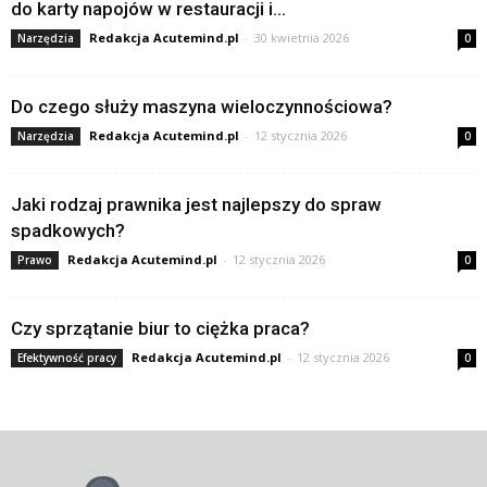
do karty napojów w restauracji i...
Redakcja Acutemind.pl
-
30 kwietnia 2026
Narzędzia
0
Do czego służy maszyna wieloczynnościowa?
Redakcja Acutemind.pl
-
12 stycznia 2026
Narzędzia
0
Jaki rodzaj prawnika jest najlepszy do spraw
spadkowych?
Redakcja Acutemind.pl
-
12 stycznia 2026
Prawo
0
Czy sprzątanie biur to ciężka praca?
Redakcja Acutemind.pl
-
12 stycznia 2026
Efektywność pracy
0