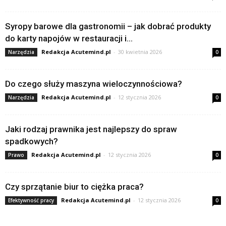
Syropy barowe dla gastronomii – jak dobrać produkty
do karty napojów w restauracji i...
Redakcja Acutemind.pl
-
30 kwietnia 2026
Narzędzia
0
Do czego służy maszyna wieloczynnościowa?
Redakcja Acutemind.pl
-
12 stycznia 2026
Narzędzia
0
Jaki rodzaj prawnika jest najlepszy do spraw
spadkowych?
Redakcja Acutemind.pl
-
12 stycznia 2026
Prawo
0
Czy sprzątanie biur to ciężka praca?
Redakcja Acutemind.pl
-
12 stycznia 2026
Efektywność pracy
0