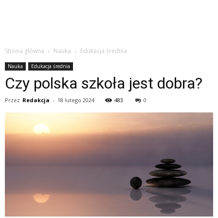
Strona główna
Nauka
Edukacja średnia
Nauka
Edukacja średnia
Czy polska szkoła jest dobra?
Przez
Redakcja
-
18 lutego 2024
483
0