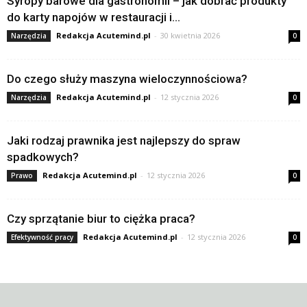
Syropy barowe dla gastronomii – jak dobrać produkty
do karty napojów w restauracji i...
Redakcja Acutemind.pl
-
30 kwietnia 2026
Narzędzia
0
Do czego służy maszyna wieloczynnościowa?
Redakcja Acutemind.pl
-
12 stycznia 2026
Narzędzia
0
Jaki rodzaj prawnika jest najlepszy do spraw
spadkowych?
Redakcja Acutemind.pl
-
12 stycznia 2026
Prawo
0
Czy sprzątanie biur to ciężka praca?
Redakcja Acutemind.pl
-
12 stycznia 2026
Efektywność pracy
0