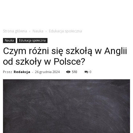
Strona główna
Nauka
Edukacja społeczna
Nauka
Edukacja społeczna
Czym różni się szkołą w Anglii
od szkoły w Polsce?
Przez
Redakcja
-
26 grudnia 2024
510
0