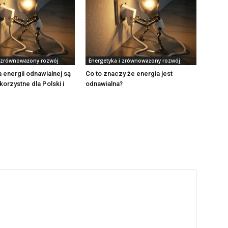
i zrównoważony rozwój
Energetyka i zrównoważony rozwój
a energii odnawialnej są
Co to znaczy że energia jest
korzystne dla Polski i
odnawialna?