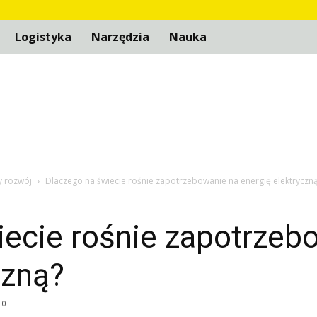
Logistyka
Narzędzia
Nauka
y rozwój
Dlaczego na świecie rośnie zapotrzebowanie na energię elektryczn
iecie rośnie zapotrzeb
czną?
0