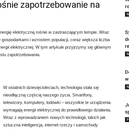
ośnie zapotrzebowanie na
r
N
S
nergię elektryczną rośnie w zastraszającym tempie. Wraz
d
 gospodarkami i wzrostem populacji, coraz większa liczba
re
nergii elektrycznej. W tym artykule przyjrzymy się głównym
N
ostu zapotrzebowania.
D
w
N
W ostatnich dziesięcioleciach, technologia stała się
nieodłączną częścią naszego życia. Smartfony,
telewizory, komputery, lodówki – wszystkie te urządzenia
J
wymagają energii elektrycznej do prawidłowego działania.
s
Wraz z wprowadzaniem nowych technologii, takich jak
P
sztuczna inteligencja, internet rzeczy i samochody