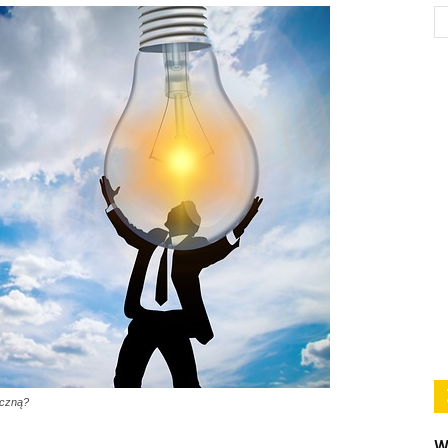
yczną?
W