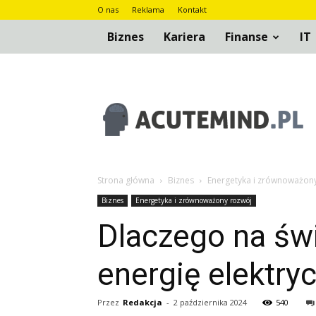
O nas
Reklama
Kontakt
Biznes
Kariera
Finanse
IT
AcuteMind.pl
Strona główna
Biznes
Energetyka i zrównoważon
Biznes
Energetyka i zrównoważony rozwój
Dlaczego na św
energię elektry
Przez
Redakcja
-
2 października 2024
540