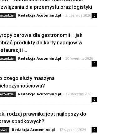
ozwiązania dla przemysłu oraz logistyki
Redakcja Acutemind.pl
-
2 czerwca 2026
arzędzia
0
yropy barowe dla gastronomii – jak
obrać produkty do karty napojów w
stauracji i...
Redakcja Acutemind.pl
-
30 kwietnia 2026
arzędzia
0
o czego służy maszyna
ieloczynnościowa?
Redakcja Acutemind.pl
-
12 stycznia 2026
arzędzia
0
aki rodzaj prawnika jest najlepszy do
praw spadkowych?
Redakcja Acutemind.pl
-
12 stycznia 2026
rawo
0