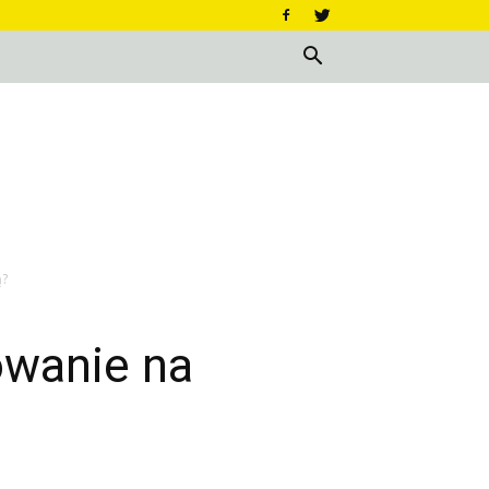
ą?
owanie na