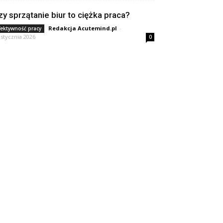
zy sprzątanie biur to ciężka praca?
Redakcja Acutemind.pl
-
fektywność pracy
 stycznia 2026
0