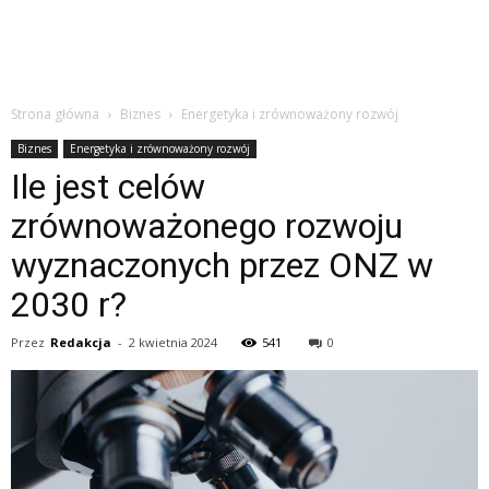
Strona główna
Biznes
Energetyka i zrównoważony rozwój
Biznes
Energetyka i zrównoważony rozwój
Ile jest celów
zrównoważonego rozwoju
wyznaczonych przez ONZ w
2030 r?
Przez
Redakcja
-
2 kwietnia 2024
541
0