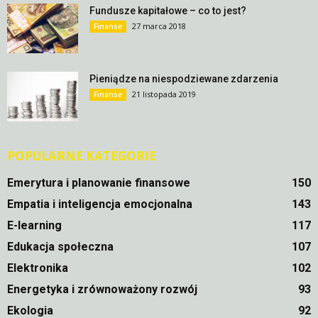
Fundusze kapitałowe – co to jest?
27 marca 2018
Finanse
Pieniądze na niespodziewane zdarzenia
21 listopada 2019
Finanse
POPULARNE KATEGORIE
Emerytura i planowanie finansowe
150
Empatia i inteligencja emocjonalna
143
E-learning
117
Edukacja społeczna
107
Elektronika
102
Energetyka i zrównoważony rozwój
93
Ekologia
92