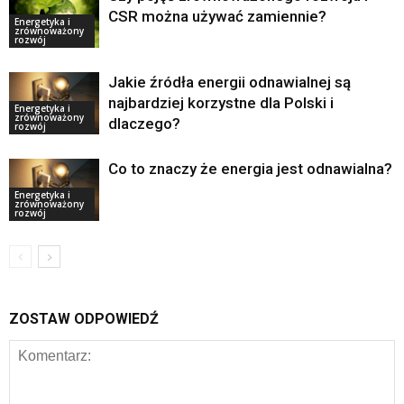
CSR można używać zamiennie?
Energetyka i
zrównoważony
rozwój
Jakie źródła energii odnawialnej są
najbardziej korzystne dla Polski i
Energetyka i
zrównoważony
dlaczego?
rozwój
Co to znaczy że energia jest odnawialna?
Energetyka i
zrównoważony
rozwój
ZOSTAW ODPOWIEDŹ