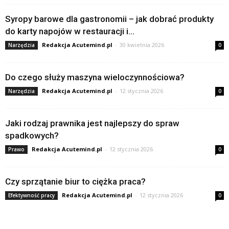
Syropy barowe dla gastronomii – jak dobrać produkty
do karty napojów w restauracji i...
Redakcja Acutemind.pl
-
30 kwietnia 2026
Narzędzia
0
Do czego służy maszyna wieloczynnościowa?
Redakcja Acutemind.pl
-
12 stycznia 2026
Narzędzia
0
Jaki rodzaj prawnika jest najlepszy do spraw
spadkowych?
Redakcja Acutemind.pl
-
12 stycznia 2026
Prawo
0
Czy sprzątanie biur to ciężka praca?
Redakcja Acutemind.pl
-
12 stycznia 2026
Efektywność pracy
0