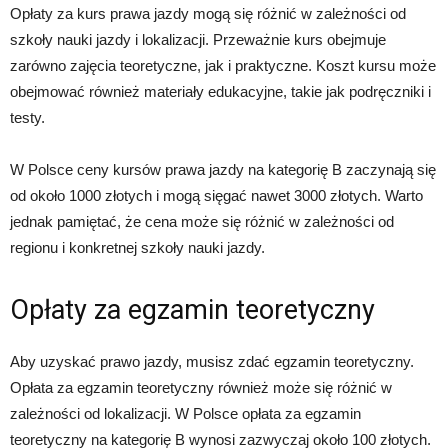
Opłaty za kurs prawa jazdy mogą się różnić w zależności od
szkoły nauki jazdy i lokalizacji. Przeważnie kurs obejmuje
zarówno zajęcia teoretyczne, jak i praktyczne. Koszt kursu może
obejmować również materiały edukacyjne, takie jak podręczniki i
testy.
W Polsce ceny kursów prawa jazdy na kategorię B zaczynają się
od około 1000 złotych i mogą sięgać nawet 3000 złotych. Warto
jednak pamiętać, że cena może się różnić w zależności od
regionu i konkretnej szkoły nauki jazdy.
Opłaty za egzamin teoretyczny
Aby uzyskać prawo jazdy, musisz zdać egzamin teoretyczny.
Opłata za egzamin teoretyczny również może się różnić w
zależności od lokalizacji. W Polsce opłata za egzamin
teoretyczny na kategorię B wynosi zazwyczaj około 100 złotych.