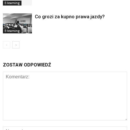
E-learning
Co grozi za kupno prawa jazdy?
E-learning
ZOSTAW ODPOWIEDŹ