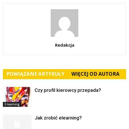
Redakcja
POWIĄZANE ARTYKUŁY
WIĘCEJ OD AUTORA
Czy profil kierowcy przepada?
E-learning
Jak zrobić elearning?