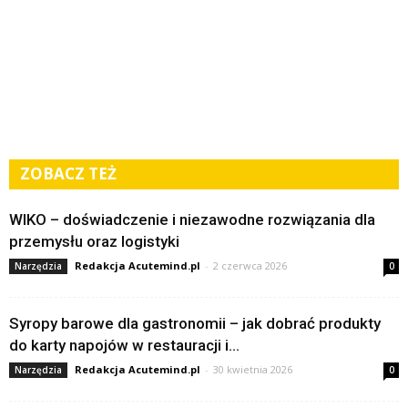
ZOBACZ TEŻ
WIKO – doświadczenie i niezawodne rozwiązania dla
przemysłu oraz logistyki
Redakcja Acutemind.pl
-
2 czerwca 2026
Narzędzia
0
Syropy barowe dla gastronomii – jak dobrać produkty
do karty napojów w restauracji i...
Redakcja Acutemind.pl
-
30 kwietnia 2026
Narzędzia
0