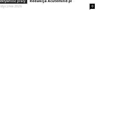
Redakcja Acutemind.pl
-
fektywność pracy
 stycznia 2026
0