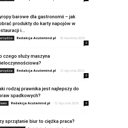
yropy barowe dla gastronomii – jak
obrać produkty do karty napojów w
stauracji i...
Redakcja Acutemind.pl
-
30 kwietnia 2026
arzędzia
0
o czego służy maszyna
ieloczynnościowa?
Redakcja Acutemind.pl
-
12 stycznia 2026
arzędzia
0
aki rodzaj prawnika jest najlepszy do
praw spadkowych?
Redakcja Acutemind.pl
-
12 stycznia 2026
rawo
0
zy sprzątanie biur to ciężka praca?