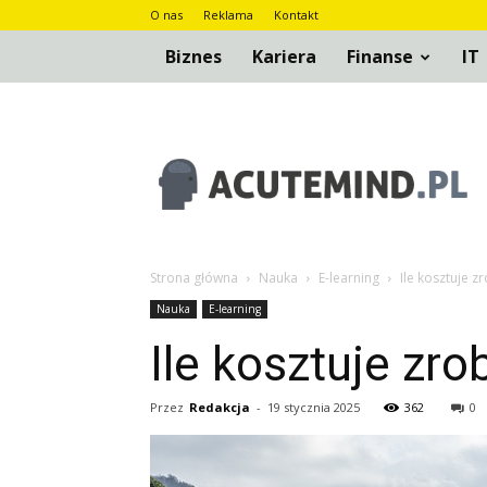
O nas
Reklama
Kontakt
Biznes
Kariera
Finanse
IT
AcuteMind.pl
Strona główna
Nauka
E-learning
Ile kosztuje z
Nauka
E-learning
Ile kosztuje zro
Przez
Redakcja
-
19 stycznia 2025
362
0