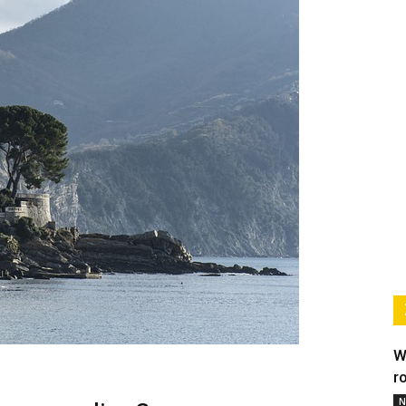
W
r
N