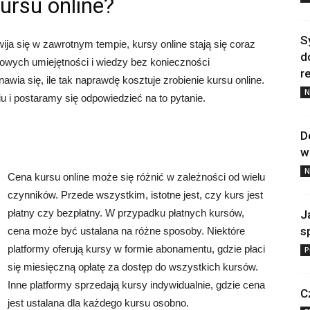
kursu online?
S
ija się w zawrotnym tempie, kursy online stają się coraz
d
owych umiejętności i wiedzy bez konieczności
re
ia się, ile tak naprawdę kosztuje zrobienie kursu online.
N
u i postaramy się odpowiedzieć na to pytanie.
D
w
N
Cena kursu online może się różnić w zależności od wielu
czynników. Przede wszystkim, istotne jest, czy kurs jest
płatny czy bezpłatny. W przypadku płatnych kursów,
J
s
cena może być ustalana na różne sposoby. Niektóre
platformy oferują kursy w formie abonamentu, gdzie płaci
P
się miesięczną opłatę za dostęp do wszystkich kursów.
Inne platformy sprzedają kursy indywidualnie, gdzie cena
C
jest ustalana dla każdego kursu osobno.