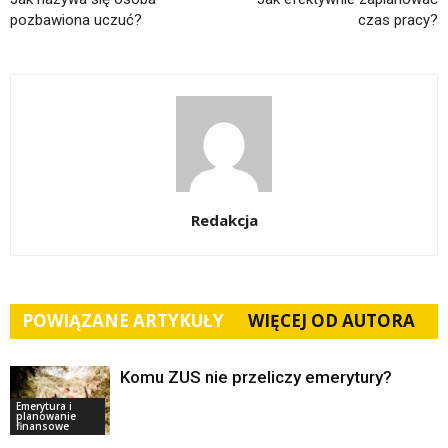
pozbawiona uczuć?
czas pracy?
Redakcja
POWIĄZANE ARTYKUŁY
WIĘCEJ OD AUTORA
Komu ZUS nie przeliczy emerytury?
Emerytura i
planowanie
finansowe