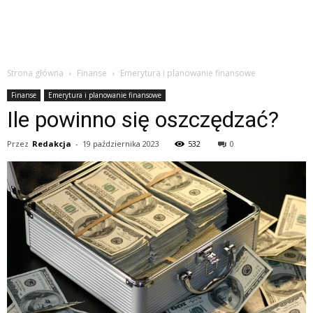
Strona główna
Finanse
Emerytura i planowanie finansowe
Finanse
Emerytura i planowanie finansowe
Ile powinno się oszczędzać?
Przez
Redakcja
-
19 października 2023
532
0