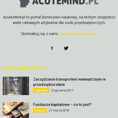
AcuteMind.pl to portal biznesowo-naukowy, na którym znajdziesz
wiele ciekawych artykułów dla osób przedsiębiorczych.
Skontaktuj się z nami:
kontakt@acutemind.pl
POPULARNE POSTY
Zarządzanie transportem wewnętrznym w
przedsiębiorstwie
22 grudnia 2017
Logistyka
Fundusze kapitałowe – co to jest?
27 marca 2018
Finanse