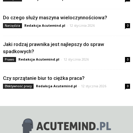
Do czego służy maszyna wieloczynnościowa?
Redakcja Acutemind.pl
-
12 stycznia 2026
Narzędzia
0
Jaki rodzaj prawnika jest najlepszy do spraw
spadkowych?
Redakcja Acutemind.pl
-
12 stycznia 2026
Prawo
0
Czy sprzątanie biur to ciężka praca?
Redakcja Acutemind.pl
-
12 stycznia 2026
Efektywność pracy
0