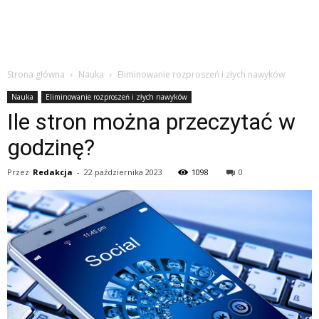
Strona główna
Nauka
Eliminowanie rozproszeń i złych nawyków
Nauka
Eliminowanie rozproszeń i złych nawyków
Ile stron można przeczytać w
godzinę?
Przez
Redakcja
-
22 października 2023
1098
0