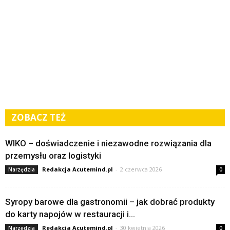
ZOBACZ TEŻ
WIKO – doświadczenie i niezawodne rozwiązania dla
przemysłu oraz logistyki
Redakcja Acutemind.pl
-
2 czerwca 2026
Narzędzia
0
Syropy barowe dla gastronomii – jak dobrać produkty
do karty napojów w restauracji i...
Redakcja Acutemind.pl
-
30 kwietnia 2026
Narzędzia
0