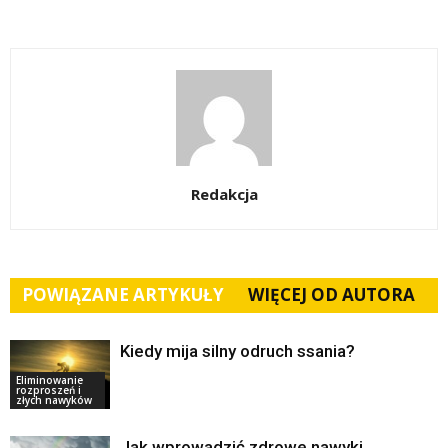
Redakcja
POWIĄZANE ARTYKUŁY
WIĘCEJ OD AUTORA
Kiedy mija silny odruch ssania?
Eliminowanie
rozproszeń i
złych nawyków
Jak wprowadzić zdrowe nawyki