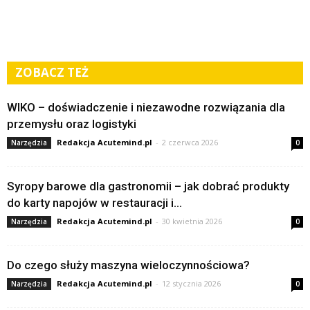
ZOBACZ TEŻ
WIKO – doświadczenie i niezawodne rozwiązania dla
przemysłu oraz logistyki
Redakcja Acutemind.pl
-
2 czerwca 2026
Narzędzia
0
Syropy barowe dla gastronomii – jak dobrać produkty
do karty napojów w restauracji i...
Redakcja Acutemind.pl
-
30 kwietnia 2026
Narzędzia
0
Do czego służy maszyna wieloczynnościowa?
Redakcja Acutemind.pl
-
12 stycznia 2026
Narzędzia
0