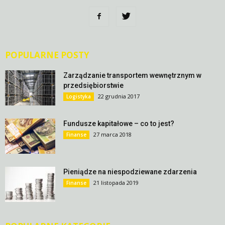
POPULARNE POSTY
Zarządzanie transportem wewnętrznym w
przedsiębiorstwie
22 grudnia 2017
Logistyka
Fundusze kapitałowe – co to jest?
27 marca 2018
Finanse
Pieniądze na niespodziewane zdarzenia
21 listopada 2019
Finanse