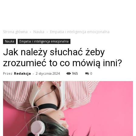
Strona główna
Nauka
Empatia i inteligencja emocjonalna
Nauka
Empatia i inteligencja emocjonalna
Jak należy słuchać żeby
zrozumieć to co mówią inni?
Przez
Redakcja
-
2 stycznia 2024
965
0