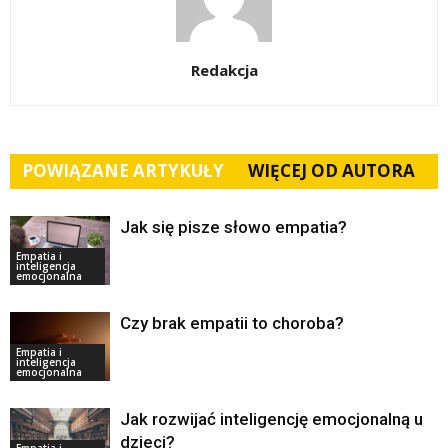
Redakcja
POWIĄZANE ARTYKUŁY
WIĘCEJ OD AUTORA
Jak się pisze słowo empatia?
Empatia i
inteligencja
emocjonalna
Czy brak empatii to choroba?
Empatia i
inteligencja
emocjonalna
Jak rozwijać inteligencję emocjonalną u
dzieci?
Empatia i