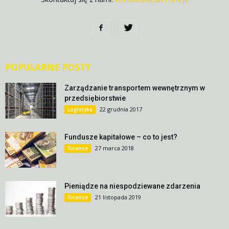
POPULARNE POSTY
Zarządzanie transportem wewnętrznym w
przedsiębiorstwie
22 grudnia 2017
Logistyka
Fundusze kapitałowe – co to jest?
27 marca 2018
Finanse
Pieniądze na niespodziewane zdarzenia
21 listopada 2019
Finanse