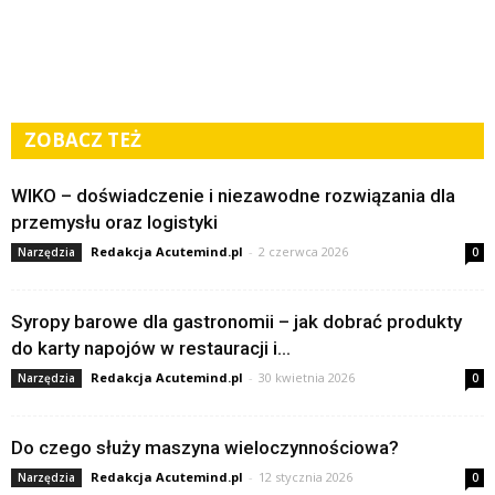
ZOBACZ TEŻ
WIKO – doświadczenie i niezawodne rozwiązania dla
przemysłu oraz logistyki
Redakcja Acutemind.pl
-
2 czerwca 2026
Narzędzia
0
Syropy barowe dla gastronomii – jak dobrać produkty
do karty napojów w restauracji i...
Redakcja Acutemind.pl
-
30 kwietnia 2026
Narzędzia
0
Do czego służy maszyna wieloczynnościowa?
Redakcja Acutemind.pl
-
12 stycznia 2026
Narzędzia
0