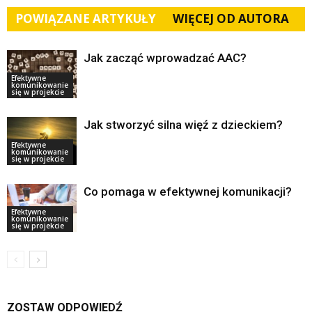
POWIĄZANE ARTYKUŁY
WIĘCEJ OD AUTORA
Jak zacząć wprowadzać AAC?
Efektywne
komunikowanie
się w projekcie
Jak stworzyć silna więź z dzieckiem?
Efektywne
komunikowanie
się w projekcie
Co pomaga w efektywnej komunikacji?
Efektywne
komunikowanie
się w projekcie
ZOSTAW ODPOWIEDŹ