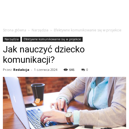
Strona główna
Narzędzia
Efektywne komunikowanie się w projekcie
Narzędzia
Efektywne komunikowanie się w projekcie
Jak nauczyć dziecko
komunikacji?
Przez
Redakcja
-
1 czerwca 2024
646
0