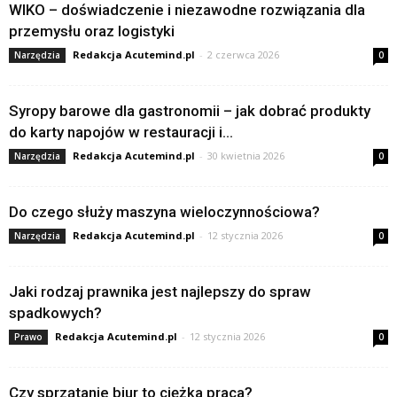
WIKO – doświadczenie i niezawodne rozwiązania dla
przemysłu oraz logistyki
Redakcja Acutemind.pl
-
2 czerwca 2026
Narzędzia
0
Syropy barowe dla gastronomii – jak dobrać produkty
do karty napojów w restauracji i...
Redakcja Acutemind.pl
-
30 kwietnia 2026
Narzędzia
0
Do czego służy maszyna wieloczynnościowa?
Redakcja Acutemind.pl
-
12 stycznia 2026
Narzędzia
0
Jaki rodzaj prawnika jest najlepszy do spraw
spadkowych?
Redakcja Acutemind.pl
-
12 stycznia 2026
Prawo
0
Czy sprzątanie biur to ciężka praca?