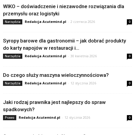
WIKO – doświadczenie i niezawodne rozwiązania dla
przemysłu oraz logistyki
Redakcja Acutemind.pl
-
2 czerwca 2026
Narzędzia
0
Syropy barowe dla gastronomii – jak dobrać produkty
do karty napojów w restauracji i...
Redakcja Acutemind.pl
-
30 kwietnia 2026
Narzędzia
0
Do czego służy maszyna wieloczynnościowa?
Redakcja Acutemind.pl
-
12 stycznia 2026
Narzędzia
0
Jaki rodzaj prawnika jest najlepszy do spraw
spadkowych?
Redakcja Acutemind.pl
-
12 stycznia 2026
Prawo
0