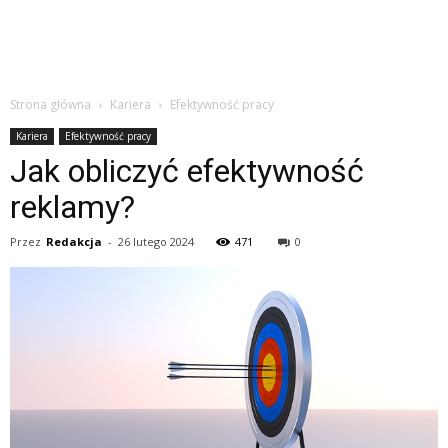
Strona główna
Kariera
Efektywność pracy
Kariera
Efektywność pracy
Jak obliczyć efektywność
reklamy?
Przez
Redakcja
-
26 lutego 2024
471
0