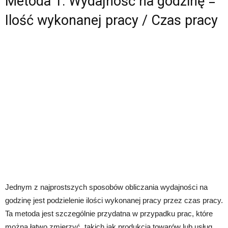
Metoda 1: Wydajność na godzinę =
Ilość wykonanej pracy / Czas pracy
Jednym z najprostszych sposobów obliczania wydajności na
godzinę jest podzielenie ilości wykonanej pracy przez czas pracy.
Ta metoda jest szczególnie przydatna w przypadku prac, które
można łatwo zmierzyć, takich jak produkcja towarów lub usług.