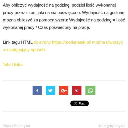
Aby obliczyć wydajność na godzinę, podziel ilość wykonanej
pracy przez czas, jaki na nią poświęcono. Wydajność na godzinę
można obliczyć za pomocą wzoru: Wydajność na godzinę = Ilość
wykonanej pracy / Czas poświęcony na pracę.
Link tagu HTML
do strony https://modanatak.pl/ można utworzyć
w następujący sposób:
Tekst linku
Poprzedni artykuł
Następny artykuł