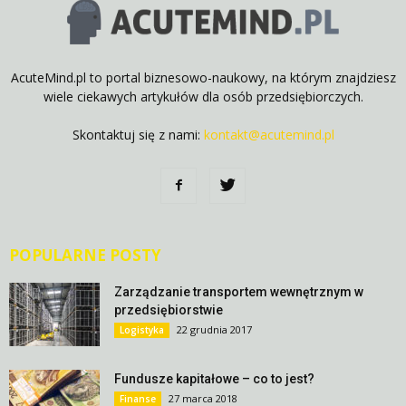
AcuteMind.pl to portal biznesowo-naukowy, na którym znajdziesz
wiele ciekawych artykułów dla osób przedsiębiorczych.
Skontaktuj się z nami:
kontakt@acutemind.pl
POPULARNE POSTY
Zarządzanie transportem wewnętrznym w
przedsiębiorstwie
22 grudnia 2017
Logistyka
Fundusze kapitałowe – co to jest?
27 marca 2018
Finanse