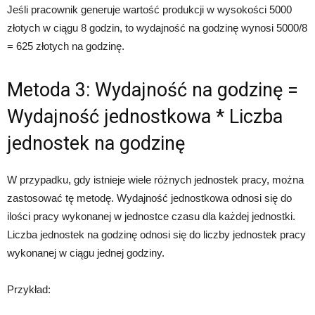
Jeśli pracownik generuje wartość produkcji w wysokości 5000
złotych w ciągu 8 godzin, to wydajność na godzinę wynosi 5000/8
= 625 złotych na godzinę.
Metoda 3: Wydajność na godzinę =
Wydajność jednostkowa * Liczba
jednostek na godzinę
W przypadku, gdy istnieje wiele różnych jednostek pracy, można
zastosować tę metodę. Wydajność jednostkowa odnosi się do
ilości pracy wykonanej w jednostce czasu dla każdej jednostki.
Liczba jednostek na godzinę odnosi się do liczby jednostek pracy
wykonanej w ciągu jednej godziny.
Przykład: