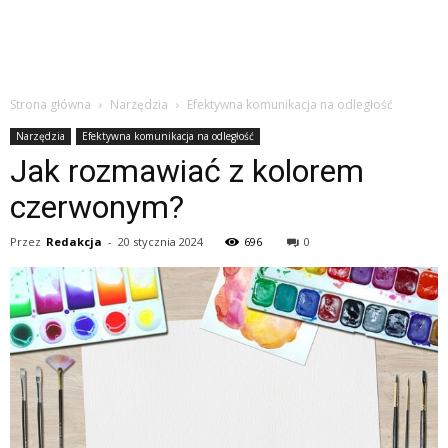
Strona główna
Narzędzia
Efektywna komunikacja na odległość
Narzędzia
Efektywna komunikacja na odległość
Jak rozmawiać z kolorem
czerwonym?
Przez
Redakcja
-
20 stycznia 2024
696
0