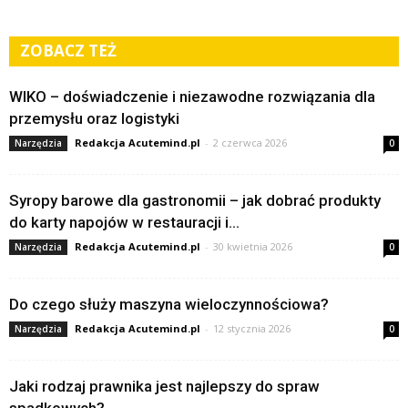
ZOBACZ TEŻ
WIKO – doświadczenie i niezawodne rozwiązania dla
przemysłu oraz logistyki
Redakcja Acutemind.pl
-
2 czerwca 2026
Narzędzia
0
Syropy barowe dla gastronomii – jak dobrać produkty
do karty napojów w restauracji i...
Redakcja Acutemind.pl
-
30 kwietnia 2026
Narzędzia
0
Do czego służy maszyna wieloczynnościowa?
Redakcja Acutemind.pl
-
12 stycznia 2026
Narzędzia
0
Jaki rodzaj prawnika jest najlepszy do spraw
spadkowych?