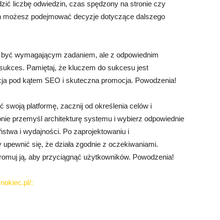
edzić liczbę odwiedzin, czas spędzony na stronie czy
ch możesz podejmować decyzje dotyczące dalszego
że być wymagającym zadaniem, ale z odpowiednim
ukces. Pamiętaj, że kluczem do sukcesu jest
acja pod kątem SEO i skuteczna promocja. Powodzenia!
 swoją platformę, zacznij od określenia celów i
pnie przemyśl architekturę systemu i wybierz odpowiednie
ństwa i wydajności. Po zaprojektowaniu i
y upewnić się, że działa zgodnie z oczekiwaniami.
 promuj ją, aby przyciągnąć użytkowników. Powodzenia!
nokiec.pl/: