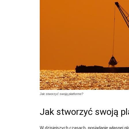
Jak stworzyć swoją platforme?
Jak stworzyć swoją p
W dzisiejszych czasach, posiadanie własnej plat