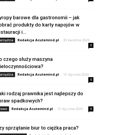
yropy barowe dla gastronomii – jak
obrać produkty do karty napojów w
stauracji i...
Redakcja Acutemind.pl
-
30 kwietnia 2026
arzędzia
0
o czego służy maszyna
ieloczynnościowa?
Redakcja Acutemind.pl
-
12 stycznia 2026
arzędzia
0
aki rodzaj prawnika jest najlepszy do
praw spadkowych?
Redakcja Acutemind.pl
-
12 stycznia 2026
rawo
0
zy sprzątanie biur to ciężka praca?