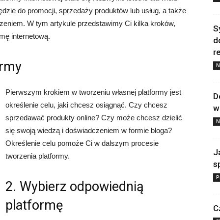
zędzie do promocji, sprzedaży produktów lub usług, a także
czeniem. W tym artykule przedstawimy Ci kilka kroków,
S
mę internetową.
d
re
ormy
N
Pierwszym krokiem w tworzeniu własnej platformy jest
D
określenie celu, jaki chcesz osiągnąć. Czy chcesz
w
sprzedawać produkty online? Czy może chcesz dzielić
N
się swoją wiedzą i doświadczeniem w formie bloga?
Określenie celu pomoże Ci w dalszym procesie
J
tworzenia platformy.
s
P
2. Wybierz odpowiednią
platformę
C