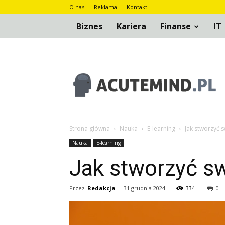
O nas
Reklama
Kontakt
Biznes
Kariera
Finanse
IT
AcuteMind.pl
Strona główna
Nauka
E-learning
Jak stworzyć 
Nauka
E-learning
Jak stworzyć s
Przez
Redakcja
-
31 grudnia 2024
334
0