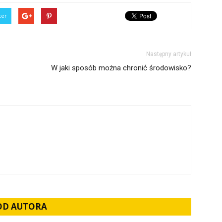
ter
Następny artykuł
W jaki sposób można chronić środowisko?
 OD AUTORA