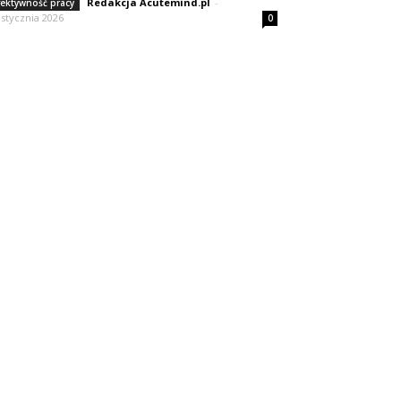
Redakcja Acutemind.pl
-
fektywność pracy
 stycznia 2026
0