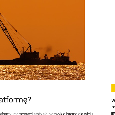
latformę?
W
r
formy internetowej stało się niezwykle istotne dla wielu
N