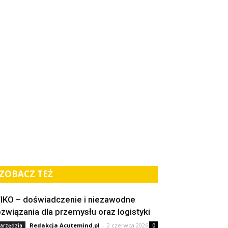
ZOBACZ TEŻ
IKO – doświadczenie i niezawodne
ozwiązania dla przemysłu oraz logistyki
Redakcja Acutemind.pl
-
2 czerwca 2026
arzędzia
0