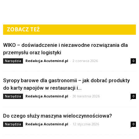
ZOBACZ TEŻ
WIKO – doświadczenie i niezawodne rozwiązania dla
przemysłu oraz logistyki
Redakcja Acutemind.pl
-
2 czerwca 2026
Narzędzia
0
Syropy barowe dla gastronomii – jak dobrać produkty
do karty napojów w restauracji i...
Redakcja Acutemind.pl
-
30 kwietnia 2026
Narzędzia
0
Do czego służy maszyna wieloczynnościowa?
Redakcja Acutemind.pl
-
12 stycznia 2026
Narzędzia
0