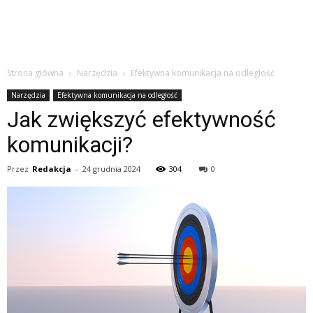
Strona główna
Narzędzia
Efektywna komunikacja na odległość
Narzędzia
Efektywna komunikacja na odległość
Jak zwiększyć efektywność
komunikacji?
Przez
Redakcja
-
24 grudnia 2024
304
0