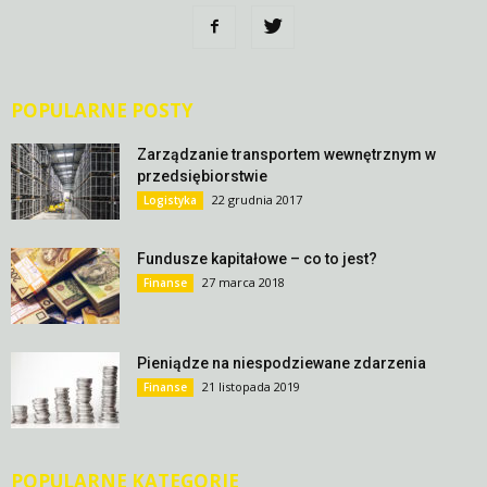
POPULARNE POSTY
Zarządzanie transportem wewnętrznym w
przedsiębiorstwie
22 grudnia 2017
Logistyka
Fundusze kapitałowe – co to jest?
27 marca 2018
Finanse
Pieniądze na niespodziewane zdarzenia
21 listopada 2019
Finanse
POPULARNE KATEGORIE