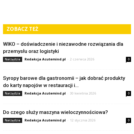
ZOBACZ TEŻ
WIKO – doświadczenie i niezawodne rozwiązania dla
przemysłu oraz logistyki
Redakcja Acutemind.pl
-
2 czerwca 2026
Narzędzia
0
Syropy barowe dla gastronomii – jak dobrać produkty
do karty napojów w restauracji i...
Redakcja Acutemind.pl
-
30 kwietnia 2026
Narzędzia
0
Do czego służy maszyna wieloczynnościowa?
Redakcja Acutemind.pl
-
12 stycznia 2026
Narzędzia
0