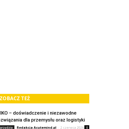
ZOBACZ TEŻ
IKO – doświadczenie i niezawodne
ozwiązania dla przemysłu oraz logistyki
Redakcja Acutemind.pl
-
2 czerwca 2026
arzędzia
0