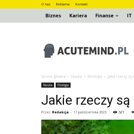
O nas
Reklama
Kontakt
Biznes
Kariera
Finanse
IT
AcuteMind.pl
Strona główna
Nauka
Ekologia
Jakie rzeczy są
Nauka
Ekologia
Jakie rzeczy są
Przez
Redakcja
-
17 października 2023
521