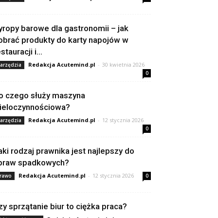
yropy barowe dla gastronomii – jak
obrać produkty do karty napojów w
stauracji i...
Redakcja Acutemind.pl
-
30 kwietnia 2026
arzędzia
0
o czego służy maszyna
ieloczynnościowa?
Redakcja Acutemind.pl
-
12 stycznia 2026
arzędzia
0
aki rodzaj prawnika jest najlepszy do
praw spadkowych?
Redakcja Acutemind.pl
-
12 stycznia 2026
rawo
0
zy sprzątanie biur to ciężka praca?