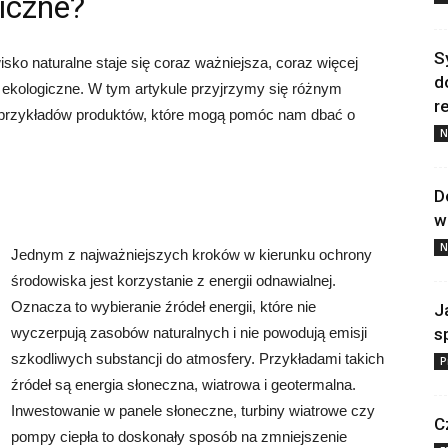
giczne?
S
sko naturalne staje się coraz ważniejsza, coraz więcej
d
 ekologiczne. W tym artykule przyjrzymy się różnym
re
a przykładów produktów, które mogą pomóc nam dbać o
N
D
w
N
Jednym z najważniejszych kroków w kierunku ochrony
środowiska jest korzystanie z energii odnawialnej.
Oznacza to wybieranie źródeł energii, które nie
J
wyczerpują zasobów naturalnych i nie powodują emisji
s
szkodliwych substancji do atmosfery. Przykładami takich
P
źródeł są energia słoneczna, wiatrowa i geotermalna.
Inwestowanie w panele słoneczne, turbiny wiatrowe czy
C
pompy ciepła to doskonały sposób na zmniejszenie