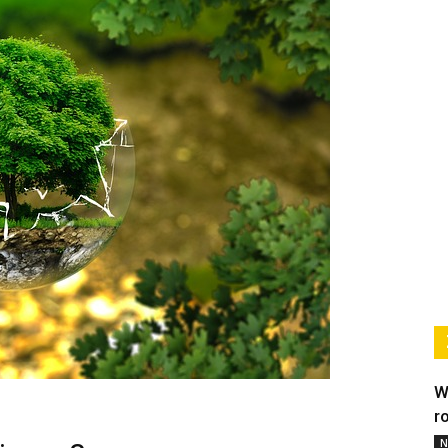
W
r
N