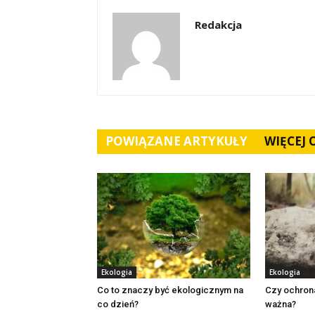
Redakcja
POWIĄZANE ARTYKUŁY
WIĘCEJ
Ekologia
Ekologia
Co to znaczy być ekologicznym na
Czy ochrona
co dzień?
ważna?