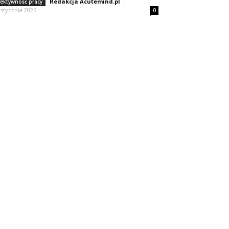
Redakcja Acutemind.pl
-
fektywność pracy
 stycznia 2026
0