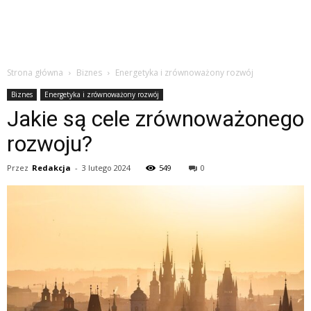
Strona główna
Biznes
Energetyka i zrównoważony rozwój
Biznes
Energetyka i zrównoważony rozwój
Jakie są cele zrównoważonego
rozwoju?
Przez
Redakcja
-
3 lutego 2024
549
0