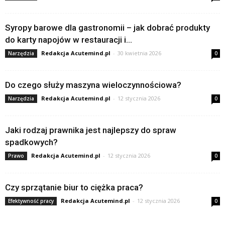
Syropy barowe dla gastronomii – jak dobrać produkty
do karty napojów w restauracji i...
Redakcja Acutemind.pl
-
30 kwietnia 2026
Narzędzia
0
Do czego służy maszyna wieloczynnościowa?
Redakcja Acutemind.pl
-
12 stycznia 2026
Narzędzia
0
Jaki rodzaj prawnika jest najlepszy do spraw
spadkowych?
Redakcja Acutemind.pl
-
12 stycznia 2026
Prawo
0
Czy sprzątanie biur to ciężka praca?
Redakcja Acutemind.pl
-
12 stycznia 2026
Efektywność pracy
0