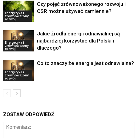
Czy pojęć zrównoważonego rozwoju i
CSR można używać zamiennie?
Energetyka i
zrównoważony
rozwój
Jakie źródła energii odnawialnej są
najbardziej korzystne dla Polski i
Energetyka i
zrównoważony
dlaczego?
rozwój
Co to znaczy że energia jest odnawialna?
Energetyka i
zrównoważony
rozwój
ZOSTAW ODPOWIEDŹ