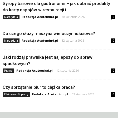
Syropy barowe dla gastronomii – jak dobrać produkty
do karty napojów w restauracji i...
Redakcja Acutemind.pl
-
30 kwietnia 2026
Narzędzia
0
Do czego służy maszyna wieloczynnościowa?
Redakcja Acutemind.pl
-
12 stycznia 2026
Narzędzia
0
Jaki rodzaj prawnika jest najlepszy do spraw
spadkowych?
Redakcja Acutemind.pl
-
12 stycznia 2026
Prawo
0
Czy sprzątanie biur to ciężka praca?
Redakcja Acutemind.pl
-
12 stycznia 2026
Efektywność pracy
0