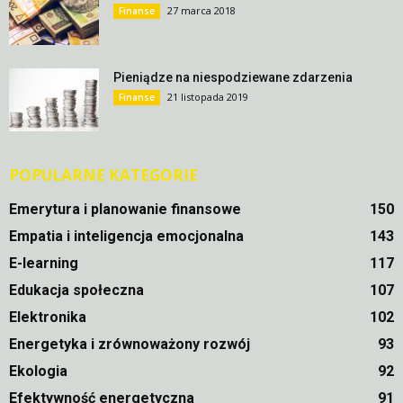
27 marca 2018
Finanse
Pieniądze na niespodziewane zdarzenia
21 listopada 2019
Finanse
POPULARNE KATEGORIE
Emerytura i planowanie finansowe
150
Empatia i inteligencja emocjonalna
143
E-learning
117
Edukacja społeczna
107
Elektronika
102
Energetyka i zrównoważony rozwój
93
Ekologia
92
Efektywność energetyczna
91