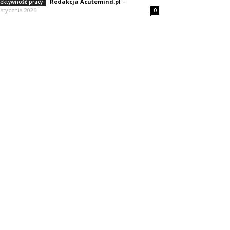
Redakcja Acutemind.pl
-
fektywność pracy
 stycznia 2026
0