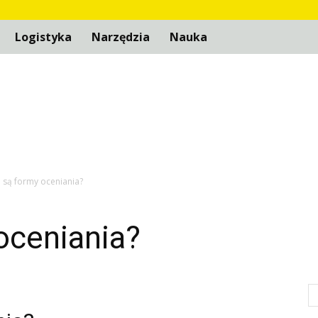
Logistyka
Narzędzia
Nauka
e są formy oceniania?
oceniania?