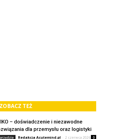
ZOBACZ TEŻ
IKO – doświadczenie i niezawodne
ozwiązania dla przemysłu oraz logistyki
Redakcja Acutemind.pl
-
2 czerwca 2026
arzędzia
0