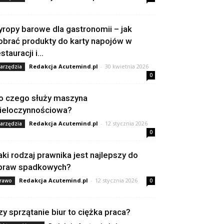
yropy barowe dla gastronomii – jak
obrać produkty do karty napojów w
stauracji i...
Redakcja Acutemind.pl
-
30 kwietnia 2026
arzędzia
0
o czego służy maszyna
ieloczynnościowa?
Redakcja Acutemind.pl
-
12 stycznia 2026
arzędzia
0
aki rodzaj prawnika jest najlepszy do
praw spadkowych?
Redakcja Acutemind.pl
-
12 stycznia 2026
rawo
0
zy sprzątanie biur to ciężka praca?