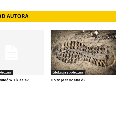
 OD AUTORA
ołeczna
Edukacja społeczna
mieć w 1 klasie?
Co to jest ocena d?