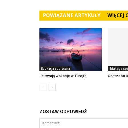
POWIĄZANE ARTYKUŁY
WIĘCEJ
Edukacja społeczna
Edukacja sp
Ile trwają wakacje w Turcji?
Co trzeba u
ZOSTAW ODPOWIEDŹ