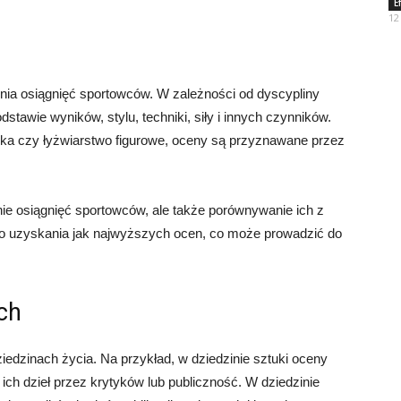
E
12
ia osiągnięć sportowców. W zależności od dyscypliny
awie wyników, stylu, techniki, siły i innych czynników.
yka czy łyżwiarstwo figurowe, oceny są przyznawane przez
nie osiągnięć sportowców, ale także porównywanie ich z
o uzyskania jak najwyższych ocen, co może prowadzić do
ch
edzinach życia. Na przykład, w dziedzinie sztuki oceny
h dzieł przez krytyków lub publiczność. W dziedzinie