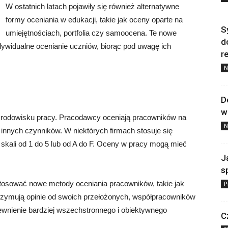
W ostatnich latach pojawiły się również alternatywne
formy oceniania w edukacji, takie jak oceny oparte na
S
umiejętnościach, portfolia czy samoocena. Te nowe
d
ndywidualne ocenianie uczniów, biorąc pod uwagę ich
re
N
D
w
rodowisku pracy. Pracodawcy oceniają pracowników na
N
 innych czynników. W niektórych firmach stosuje się
skali od 1 do 5 lub od A do F. Oceny w pracy mogą mieć
J
s
 stosować nowe metody oceniania pracowników, takie jak
P
rzymują opinie od swoich przełożonych, współpracowników
ewnienie bardziej wszechstronnego i obiektywnego
C