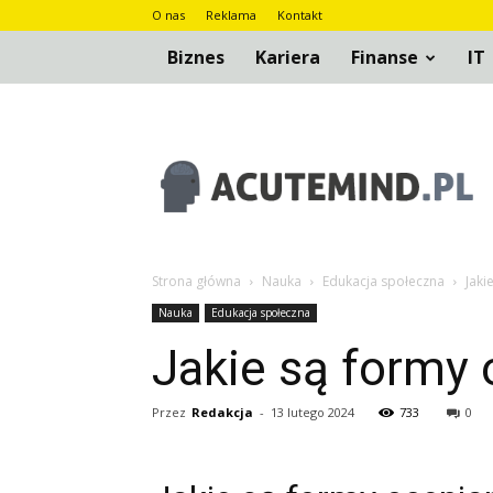
O nas
Reklama
Kontakt
Biznes
Kariera
Finanse
IT
AcuteMind.pl
Strona główna
Nauka
Edukacja społeczna
Jaki
Nauka
Edukacja społeczna
Jakie są formy 
Przez
Redakcja
-
13 lutego 2024
733
0