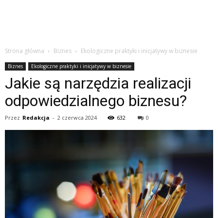
Strona główna
Biznes
Ekologiczne praktyki i inicjatywy w biznesie
Biznes
Ekologiczne praktyki i inicjatywy w biznesie
Jakie są narzędzia realizacji
odpowiedzialnego biznesu?
Przez
Redakcja
-
2 czerwca 2024
632
0