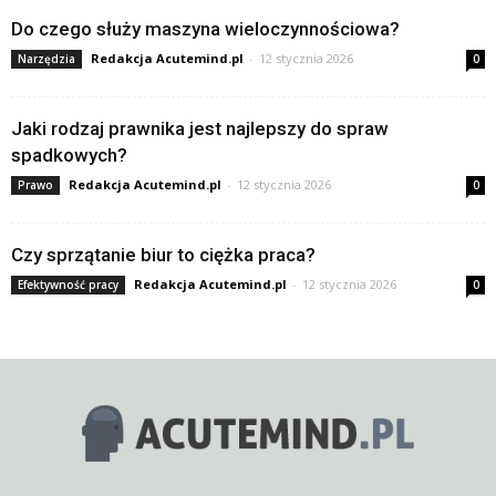
Do czego służy maszyna wieloczynnościowa?
Redakcja Acutemind.pl
-
12 stycznia 2026
Narzędzia
0
Jaki rodzaj prawnika jest najlepszy do spraw
spadkowych?
Redakcja Acutemind.pl
-
12 stycznia 2026
Prawo
0
Czy sprzątanie biur to ciężka praca?
Redakcja Acutemind.pl
-
12 stycznia 2026
Efektywność pracy
0