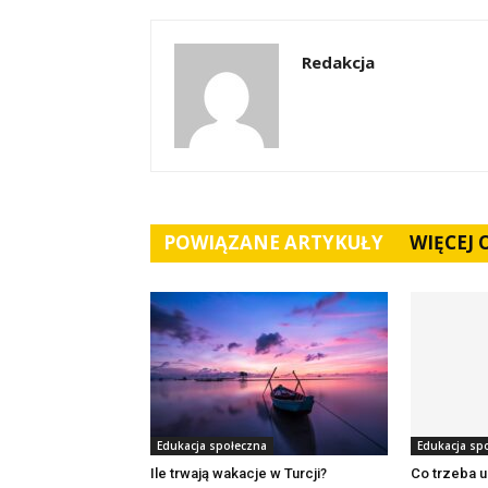
Redakcja
POWIĄZANE ARTYKUŁY
WIĘCEJ
Edukacja społeczna
Edukacja sp
Ile trwają wakacje w Turcji?
Co trzeba u