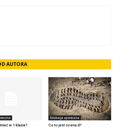
 OD AUTORA
ołeczna
Edukacja społeczna
mieć w 1 klasie?
Co to jest ocena d?