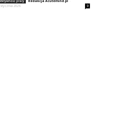
Redakcja Acutemind.pl
-
fektywność pracy
 stycznia 2026
0