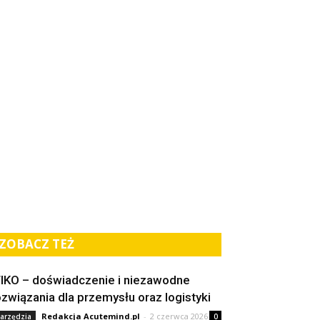
ZOBACZ TEŻ
IKO – doświadczenie i niezawodne
ozwiązania dla przemysłu oraz logistyki
Redakcja Acutemind.pl
-
2 czerwca 2026
arzędzia
0