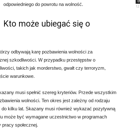
E
odpowiedniego do powrotu na wolność.
12
Kto może ubiegać się o
tórzy odbywają karę pozbawienia wolności za
cznej szkodliwości. W przypadku przestępstw o
iwości, takich jak morderstwo, gwałt czy terroryzm,
ejście warunkowe.
kazany musi spełnić szereg kryteriów. Przede wszystkim
bawienia wolności. Ten okres jest zależny od rodzaju
y do kilku lat. Skazany musi również wykazać pozytywną
 celu może być wymagane uczestnictwo w programach
 pracy społecznej.