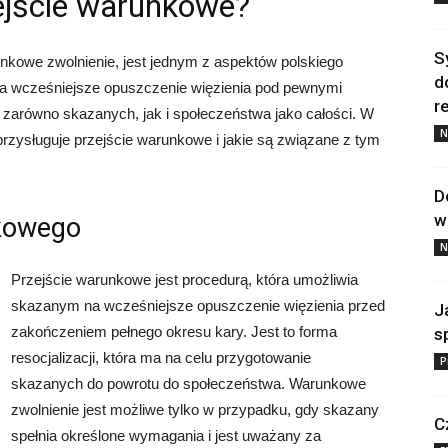
ejście warunkowe?
S
nkowe zwolnienie, jest jednym z aspektów polskiego
d
a wcześniejsze opuszczenie więzienia pod pewnymi
re
 zarówno skazanych, jak i społeczeństwa jako całości. W
N
przysługuje przejście warunkowe i jakie są związane z tym
D
w
nkowego
N
Przejście warunkowe jest procedurą, która umożliwia
skazanym na wcześniejsze opuszczenie więzienia przed
J
zakończeniem pełnego okresu kary. Jest to forma
s
resocjalizacji, która ma na celu przygotowanie
P
skazanych do powrotu do społeczeństwa. Warunkowe
zwolnienie jest możliwe tylko w przypadku, gdy skazany
C
spełnia określone wymagania i jest uważany za