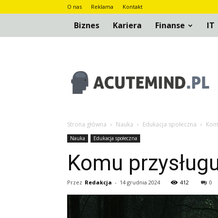
O nas
Reklama
Kontakt
Biznes
Kariera
Finanse
IT
AcuteMind.pl
Strona główna
Nauka
Edukacja społeczna
Komu
Nauka
Edukacja społeczna
Komu przysługu
Przez
Redakcja
-
14 grudnia 2024
412
0