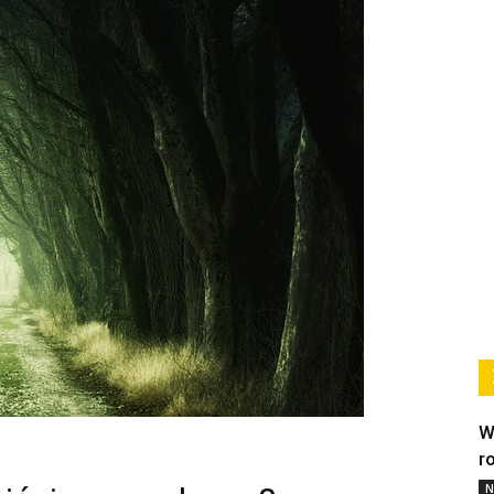
W
r
N