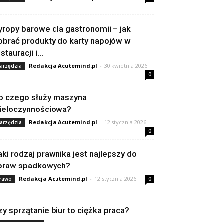
yropy barowe dla gastronomii – jak
obrać produkty do karty napojów w
stauracji i...
Redakcja Acutemind.pl
-
30 kwietnia 2026
arzędzia
0
o czego służy maszyna
ieloczynnościowa?
Redakcja Acutemind.pl
-
12 stycznia 2026
arzędzia
0
aki rodzaj prawnika jest najlepszy do
praw spadkowych?
Redakcja Acutemind.pl
-
12 stycznia 2026
rawo
0
zy sprzątanie biur to ciężka praca?