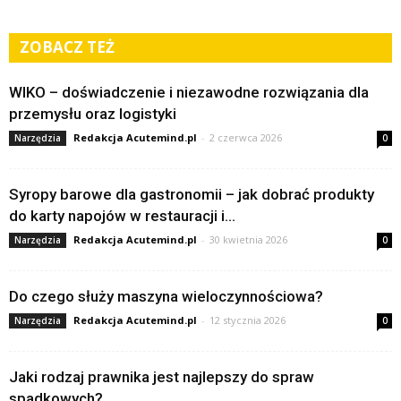
ZOBACZ TEŻ
WIKO – doświadczenie i niezawodne rozwiązania dla
przemysłu oraz logistyki
Redakcja Acutemind.pl
-
2 czerwca 2026
Narzędzia
0
Syropy barowe dla gastronomii – jak dobrać produkty
do karty napojów w restauracji i...
Redakcja Acutemind.pl
-
30 kwietnia 2026
Narzędzia
0
Do czego służy maszyna wieloczynnościowa?
Redakcja Acutemind.pl
-
12 stycznia 2026
Narzędzia
0
Jaki rodzaj prawnika jest najlepszy do spraw
spadkowych?