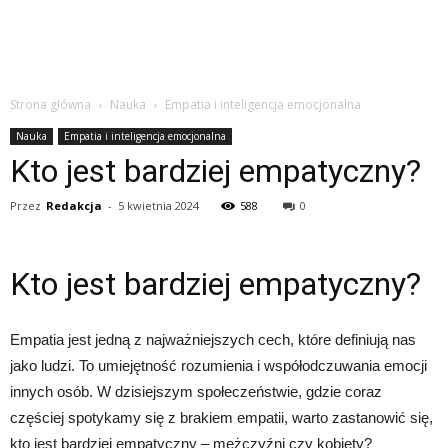
Strona główna
Nauka
Empatia i inteligencja emocjonalna
Nauka
Empatia i inteligencja emocjonalna
Kto jest bardziej empatyczny?
Przez
Redakcja
-
5 kwietnia 2024
588
0
Kto jest bardziej empatyczny?
Empatia jest jedną z najważniejszych cech, które definiują nas
jako ludzi. To umiejętność rozumienia i współodczuwania emocji
innych osób. W dzisiejszym społeczeństwie, gdzie coraz
częściej spotykamy się z brakiem empatii, warto zastanowić się,
kto jest bardziej empatyczny – mężczyźni czy kobiety?