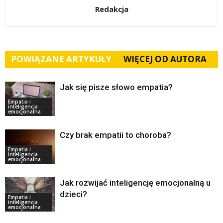
Redakcja
POWIĄZANE ARTYKUŁY
WIĘCEJ OD AUTORA
Jak się pisze słowo empatia?
Empatia i
inteligencja
emocjonalna
Czy brak empatii to choroba?
Empatia i
inteligencja
emocjonalna
Jak rozwijać inteligencję emocjonalną u
dzieci?
Empatia i
inteligencja
emocjonalna