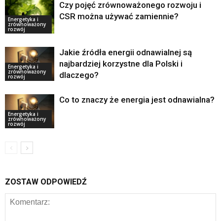
Czy pojęć zrównoważonego rozwoju i
CSR można używać zamiennie?
Energetyka i
zrównoważony
rozwój
Jakie źródła energii odnawialnej są
najbardziej korzystne dla Polski i
Energetyka i
zrównoważony
dlaczego?
rozwój
Co to znaczy że energia jest odnawialna?
Energetyka i
zrównoważony
rozwój
ZOSTAW ODPOWIEDŹ