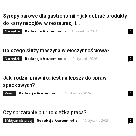
Syropy barowe dla gastronomii – jak dobrać produkty
do karty napojów w restauracji i...
Redakcja Acutemind.pl
-
30 kwietnia 2026
Narzędzia
0
Do czego służy maszyna wieloczynnościowa?
Redakcja Acutemind.pl
-
12 stycznia 2026
Narzędzia
0
Jaki rodzaj prawnika jest najlepszy do spraw
spadkowych?
Redakcja Acutemind.pl
-
12 stycznia 2026
Prawo
0
Czy sprzątanie biur to ciężka praca?
Redakcja Acutemind.pl
-
12 stycznia 2026
Efektywność pracy
0