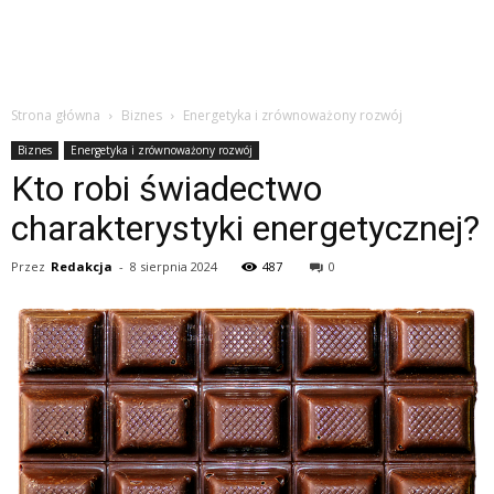
Strona główna
Biznes
Energetyka i zrównoważony rozwój
Biznes
Energetyka i zrównoważony rozwój
Kto robi świadectwo
charakterystyki energetycznej?
Przez
Redakcja
-
8 sierpnia 2024
487
0