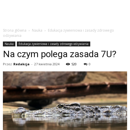
Strona główna
Nauka
Edukacja żywieniowa i zasady zdrowego
odżywiania
Nauka
Edukacja żywieniowa i zasady zdrowego odżywiania
Na czym polega zasada 7U?
Przez
Redakcja
-
27 kwietnia 2024
520
0