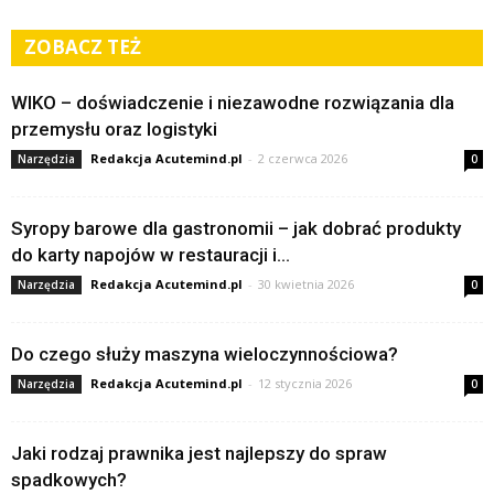
ZOBACZ TEŻ
WIKO – doświadczenie i niezawodne rozwiązania dla
przemysłu oraz logistyki
Redakcja Acutemind.pl
-
2 czerwca 2026
Narzędzia
0
Syropy barowe dla gastronomii – jak dobrać produkty
do karty napojów w restauracji i...
Redakcja Acutemind.pl
-
30 kwietnia 2026
Narzędzia
0
Do czego służy maszyna wieloczynnościowa?
Redakcja Acutemind.pl
-
12 stycznia 2026
Narzędzia
0
Jaki rodzaj prawnika jest najlepszy do spraw
spadkowych?