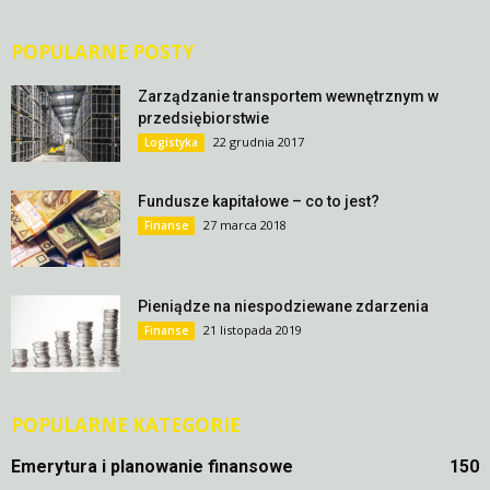
POPULARNE POSTY
Zarządzanie transportem wewnętrznym w
przedsiębiorstwie
22 grudnia 2017
Logistyka
Fundusze kapitałowe – co to jest?
27 marca 2018
Finanse
Pieniądze na niespodziewane zdarzenia
21 listopada 2019
Finanse
POPULARNE KATEGORIE
Emerytura i planowanie finansowe
150