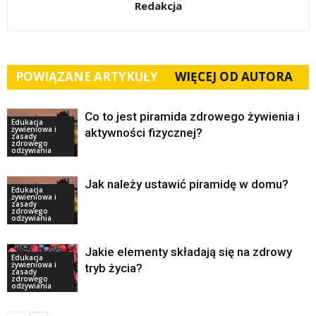
Redakcja
POWIĄZANE ARTYKUŁY
WIĘCEJ OD AUTORA
Co to jest piramida zdrowego żywienia i
Edukacja
żywieniowa i
aktywności fizycznej?
zasady
zdrowego
odżywiania
Jak należy ustawić piramidę w domu?
Edukacja
żywieniowa i
zasady
zdrowego
odżywiania
Jakie elementy składają się na zdrowy
Edukacja
żywieniowa i
tryb życia?
zasady
zdrowego
odżywiania