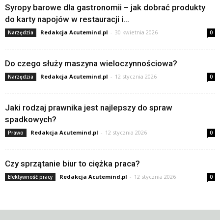
Syropy barowe dla gastronomii – jak dobrać produkty
do karty napojów w restauracji i...
Redakcja Acutemind.pl
-
30 kwietnia 2026
Narzędzia
0
Do czego służy maszyna wieloczynnościowa?
Redakcja Acutemind.pl
-
12 stycznia 2026
Narzędzia
0
Jaki rodzaj prawnika jest najlepszy do spraw
spadkowych?
Redakcja Acutemind.pl
-
12 stycznia 2026
Prawo
0
Czy sprzątanie biur to ciężka praca?
Redakcja Acutemind.pl
-
12 stycznia 2026
Efektywność pracy
0