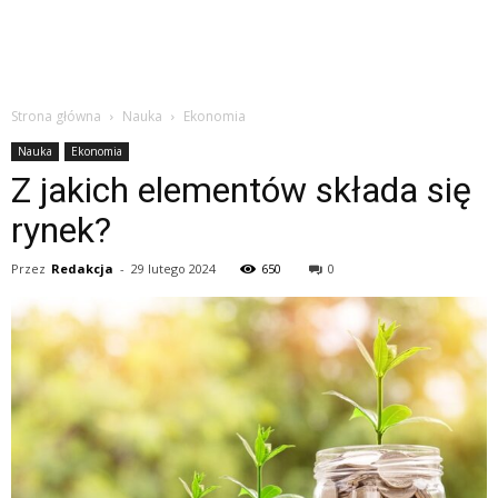
Strona główna
Nauka
Ekonomia
Nauka
Ekonomia
Z jakich elementów składa się
rynek?
Przez
Redakcja
-
29 lutego 2024
650
0