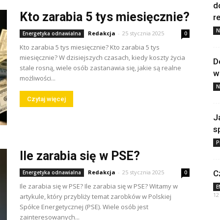
d
Kto zarabia 5 tys miesięcznie?
re
N
Redakcja
-
25 stycznia 2025
Energetyka odnawialna
0
Kto zarabia 5 tys miesięcznie? Kto zarabia 5 tys
miesięcznie? W dzisiejszych czasach, kiedy koszty życia
D
stale rosną, wiele osób zastanawia się, jakie są realne
w
możliwości...
N
Czytaj więcej
J
s
P
Ile zarabia się w PSE?
Redakcja
-
25 stycznia 2025
C
Energetyka odnawialna
0
Ile zarabia się w PSE? Ile zarabia się w PSE? Witamy w
E
12
artykule, który przybliży temat zarobków w Polskiej
Spółce Energetycznej (PSE). Wiele osób jest
zainteresowanych...