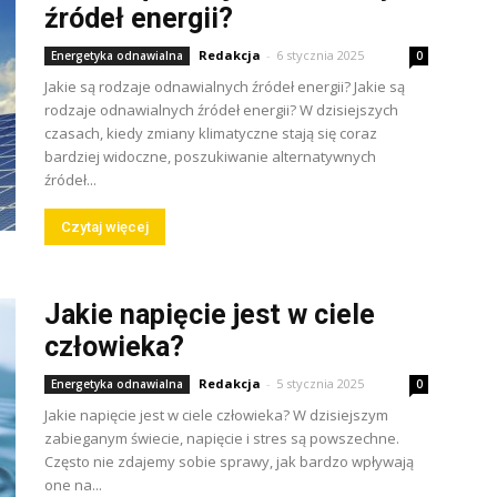
źródeł energii?
Redakcja
-
6 stycznia 2025
Energetyka odnawialna
0
Jakie są rodzaje odnawialnych źródeł energii? Jakie są
rodzaje odnawialnych źródeł energii? W dzisiejszych
czasach, kiedy zmiany klimatyczne stają się coraz
bardziej widoczne, poszukiwanie alternatywnych
źródeł...
Czytaj więcej
Jakie napięcie jest w ciele
człowieka?
Redakcja
-
5 stycznia 2025
Energetyka odnawialna
0
Jakie napięcie jest w ciele człowieka? W dzisiejszym
zabieganym świecie, napięcie i stres są powszechne.
Często nie zdajemy sobie sprawy, jak bardzo wpływają
one na...