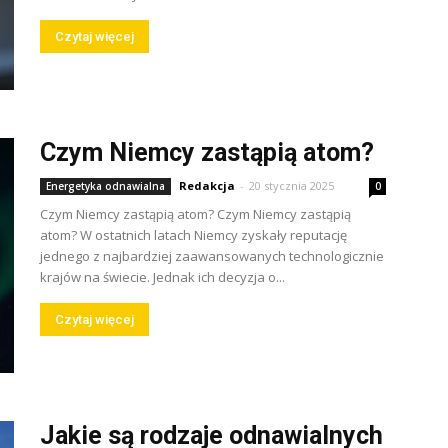
Czytaj więcej
Czym Niemcy zastąpią atom?
Redakcja
-
20 stycznia 2025
Energetyka odnawialna
0
Czym Niemcy zastąpią atom? Czym Niemcy zastąpią
atom? W ostatnich latach Niemcy zyskały reputację
jednego z najbardziej zaawansowanych technologicznie
krajów na świecie. Jednak ich decyzja o...
Czytaj więcej
Jakie są rodzaje odnawialnych