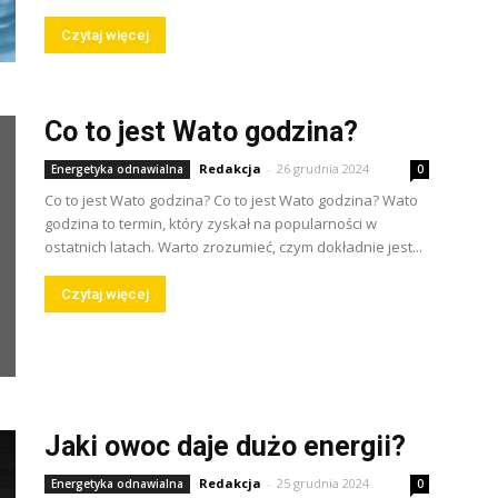
Czytaj więcej
Co to jest Wato godzina?
Redakcja
-
26 grudnia 2024
Energetyka odnawialna
0
Co to jest Wato godzina? Co to jest Wato godzina? Wato
godzina to termin, który zyskał na popularności w
ostatnich latach. Warto zrozumieć, czym dokładnie jest...
Czytaj więcej
Jaki owoc daje dużo energii?
Redakcja
-
25 grudnia 2024
Energetyka odnawialna
0