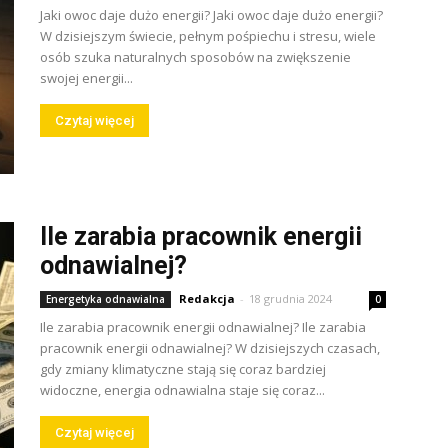
Jaki owoc daje dużo energii? Jaki owoc daje dużo energii?
W dzisiejszym świecie, pełnym pośpiechu i stresu, wiele
osób szuka naturalnych sposobów na zwiększenie
swojej energii...
Czytaj więcej
Ile zarabia pracownik energii
odnawialnej?
Redakcja
-
18 grudnia 2024
Energetyka odnawialna
0
Ile zarabia pracownik energii odnawialnej? Ile zarabia
pracownik energii odnawialnej? W dzisiejszych czasach,
gdy zmiany klimatyczne stają się coraz bardziej
widoczne, energia odnawialna staje się coraz...
Czytaj więcej