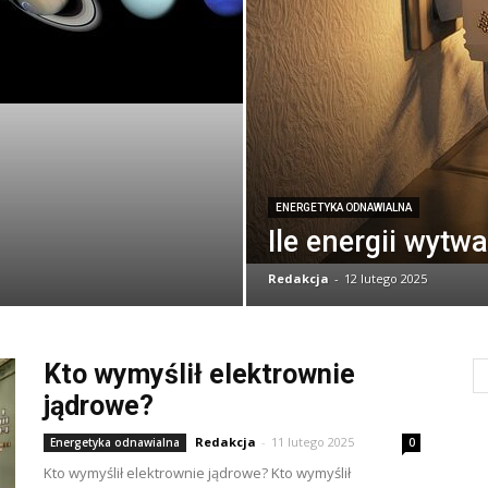
ENERGETYKA ODNAWIALNA
Ile energii wytw
Redakcja
-
12 lutego 2025
Kto wymyślił elektrownie
jądrowe?
Redakcja
-
11 lutego 2025
Energetyka odnawialna
0
Kto wymyślił elektrownie jądrowe? Kto wymyślił