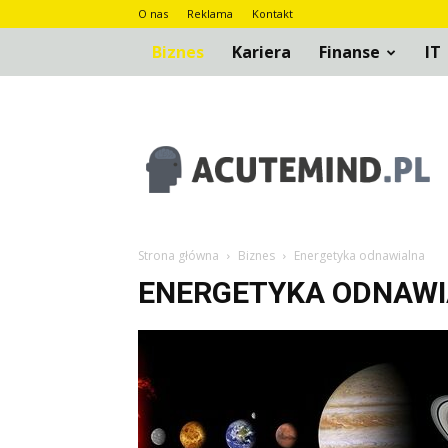
O nas
Reklama
Kontakt
Biznes
Kariera
Finanse
IT
AcuteMind.pl
Strona główna
Biznes
Energetyka odnawialna
ENERGETYKA ODNAW