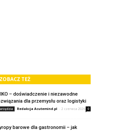
ZOBACZ TEŻ
IKO – doświadczenie i niezawodne
ozwiązania dla przemysłu oraz logistyki
Redakcja Acutemind.pl
-
2 czerwca 2026
arzędzia
0
yropy barowe dla gastronomii – jak