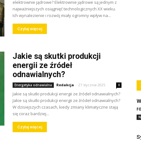
elektrownie jądrowe? Elektrownie jądrowe są jednym z
najważniejszych osiągnięć technologicznych XX wieku.
Ich wynalezienie i rozwój miały ogromny wpływ na...
Czytaj więcej
Jakie są skutki produkcji
energii ze źródeł
odnawialnych?
Redakcja
-
27 stycznia 2025
Energetyka odnawialna
0
Jakie są skutki produkcji energii ze źródeł odnawialnych?
Jakie są skutki produkcji energii ze źródeł odnawialnych?
W
W dzisiejszych czasach, kiedy zmiany klimatyczne stają
r
się coraz bardziej...
N
Czytaj więcej
S