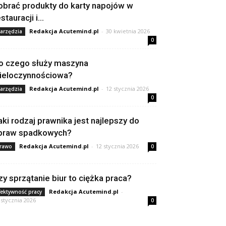
obrać produkty do karty napojów w
stauracji i...
Redakcja Acutemind.pl
-
30 kwietnia 2026
arzędzia
0
o czego służy maszyna
ieloczynnościowa?
Redakcja Acutemind.pl
-
12 stycznia 2026
arzędzia
0
aki rodzaj prawnika jest najlepszy do
praw spadkowych?
Redakcja Acutemind.pl
-
12 stycznia 2026
rawo
0
zy sprzątanie biur to ciężka praca?
Redakcja Acutemind.pl
-
fektywność pracy
 stycznia 2026
0